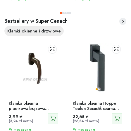
Bestsellery w Super Cenach
Klamki okienne i drzwiowe
Klamka okienna
Klamka okienna Hoppe
plastikowa brązowa
Toulon Secustik czarna
Hetman 40 mm
trzpień 32-42 mm
3,99
zł
32,65
zł
(
3,24
zł
netto)
(
26,54
zł
netto)
W magazynie
W magazynie