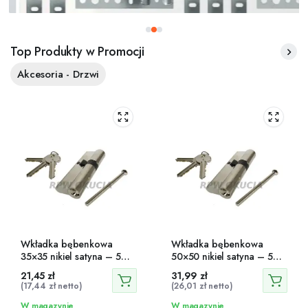
Top Produkty w Promocji
Akcesoria - Drzwi
Wkładka bębenkowa
Wkładka bębenkowa
35×35 nikiel satyna – 5
50×50 nikiel satyna – 5
zapadek, 3 klucze
zapadek, 3 klucze
21,45
zł
31,99
zł
(
17,44
zł
netto)
(
26,01
zł
netto)
W magazynie
W magazynie