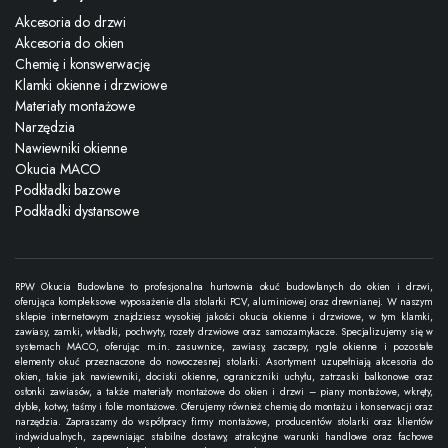
Akcesoria do drzwi
Akcesoria do okien
Chemię i konswerwację
Klamki okienne i drzwiowe
Materiały montażowe
Narzędzia
Nawiewniki okienne
Okucia MACO
Podkładki bazowe
Podkładki dystansowe
RPW Okucia Budowlane to profesjonalna hurtownia okuć budowlanych do okien i drzwi,
oferująca kompleksowe wyposażenie dla stolarki PCV, aluminiowej oraz drewnianej. W naszym
sklepie internetowym znajdziesz wysokiej jakości okucia okienne i drzwiowe, w tym klamki,
zawiasy, zamki, wkładki, pochwyty, rozety drzwiowe oraz samozamykacze. Specjalizujemy się w
systemach MACO, oferując m.in. zasuwnice, zawiasy, zaczepy, rygle okienne i pozostałe
elementy okuć przeznaczone do nowoczesnej stolarki. Asortyment uzupełniają akcesoria do
okien, takie jak nawiewniki, dociski okienne, ograniczniki uchyłu, zatrzaski balkonowe oraz
osłonki zawiasów, a także materiały montażowe do okien i drzwi – piany montażowe, wkręty,
dyble, kotwy, taśmy i folie montażowe. Oferujemy również chemię do montażu i konserwacji oraz
narzędzia. Zapraszamy do współpracy firmy montażowe, producentów stolarki oraz klientów
indywidualnych, zapewniając stabilne dostawy, atrakcyjne warunki handlowe oraz fachowe