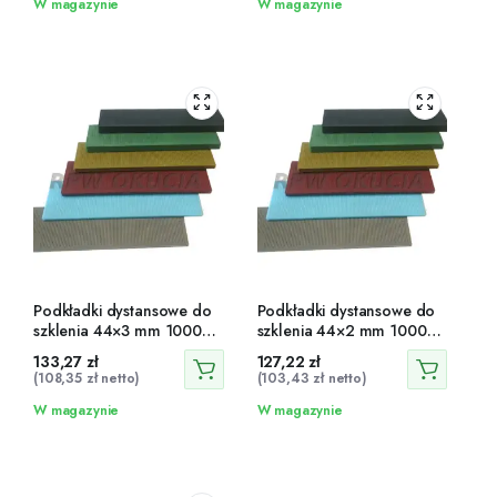
W magazynie
W magazynie
Podkładki dystansowe do
Podkładki dystansowe do
szklenia 44×3 mm 1000
szklenia 44×2 mm 1000
szt.
szt.
133,27
zł
127,22
zł
(
108,35
zł
netto)
(
103,43
zł
netto)
W magazynie
W magazynie