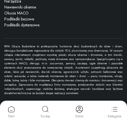
Narzędzia
Nawiewniki okienne
Okucia MACO
Podkładki bazowe
Podkładki dystansowe
RPW Okucia Budowlane to profesjonalna hurtownia okuć budowlanych do okien i drzwi,
oferująca kompleksowe wyposażenie dla stolarki PCV, aluminiowej oraz drewnianej. W naszym
sklepie internetowym znajdziesz wysokiej jakości okucia okienne i drzwiowe, w tym klamki,
zawiasy, zamki, wkładki, pochwyty, rozety drzwiowe oraz samozamykacze. Specjalizujemy się w
systemach MACO, oferując m.in. zasuwnice, zawiasy, zaczepy, rygle okienne i pozostałe
elementy okuć przeznaczone do nowoczesnej stolarki. Asortyment uzupełniają akcesoria do
okien, takie jak nawiewniki, dociski okienne, ograniczniki uchyłu, zatrzaski balkonowe oraz
osłonki zawiasów, a także materiały montażowe do okien i drzwi – piany montażowe, wkręty,
dyble, kotwy, taśmy i folie montażowe. Oferujemy również chemię do montażu i konserwacji oraz
narzędzia. Zapraszamy do współpracy firmy montażowe, producentów stolarki oraz klientów
indywidualnych, zapewniając stabilne dostawy, atrakcyjne warunki handlowe oraz fachowe
doradztwo techniczne na każdym etapie realizacji zamówień.
Copyright 2025 © RPW Okucia Budowlane. Wszystkie prawa zastrzeżone.
Start
Szukaj
Konto
Kategorie
Akceptujemy płatności: karty, przelewy online, BLIK i inne metody.