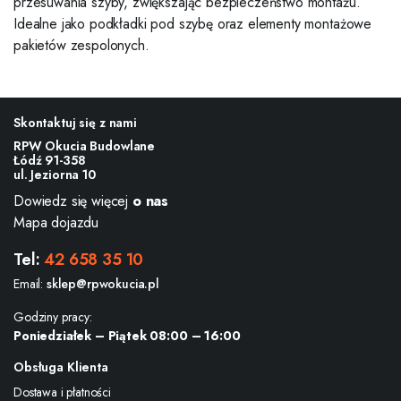
przesuwania szyby, zwiększając bezpieczeństwo montażu.
Idealne jako podkładki pod szybę oraz elementy montażowe
pakietów zespolonych.
Skontaktuj się z nami
RPW Okucia Budowlane
Łódź 91-358
ul. Jeziorna 10
Dowiedz się więcej
o nas
Mapa dojazdu
Tel:
42 658 35 10
Email:
sklep@rpwokucia.pl
Godziny pracy:
Poniedziałek – Piątek 08:00 – 16:00
Obsługa Klienta
Dostawa i płatności