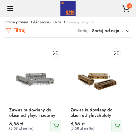
0
Strona główna
Akcesoria - Okna
Zawiasy uchylne
Filtruj
Sortuj:
Zawias budowlany do
Zawias budowlany do
okien uchylnych srebrny
okien uchylnych złoty
6,86
zł
6,86
zł
(
5,58
zł
netto)
(
5,58
zł
netto)