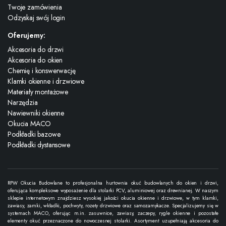
Twoje zamówienia
Odzyskaj swój login
Oferujemy:
Akcesoria do drzwi
Akcesoria do okien
Chemię i konswerwację
Klamki okienne i drzwiowe
Materiały montażowe
Narzędzia
Nawiewniki okienne
Okucia MACO
Podkładki bazowe
Podkładki dystansowe
RPW Okucia Budowlane to profesjonalna hurtownia okuć budowlanych do okien i drzwi,
oferująca kompleksowe wyposażenie dla stolarki PCV, aluminiowej oraz drewnianej. W naszym
sklepie internetowym znajdziesz wysokiej jakości okucia okienne i drzwiowe, w tym klamki,
zawiasy, zamki, wkładki, pochwyty, rozety drzwiowe oraz samozamykacze. Specjalizujemy się w
systemach MACO, oferując m.in. zasuwnice, zawiasy, zaczepy, rygle okienne i pozostałe
elementy okuć przeznaczone do nowoczesnej stolarki. Asortyment uzupełniają akcesoria do