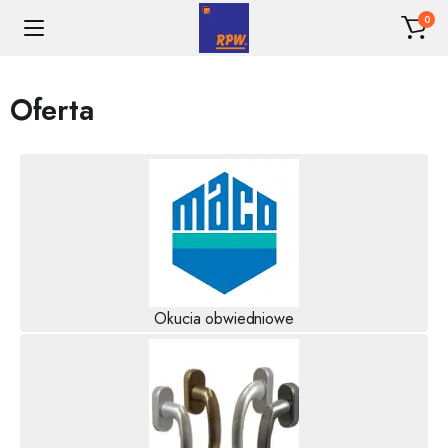
0
Oferta
Okucia obwiedniowe