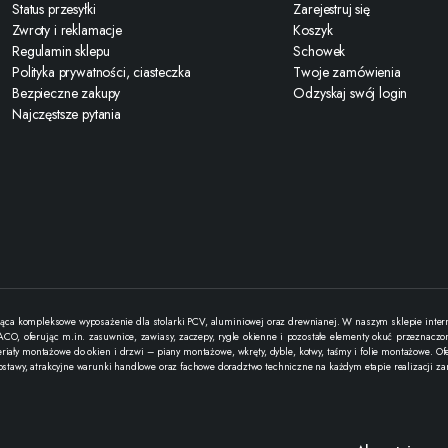
Status przesyłki
Zarejestruj się
Zwroty i reklamacje
Koszyk
Regulamin sklepu
Schowek
Polityka prywatności, ciasteczka
Twoje zamówienia
Bezpieczne zakupy
Odzyskaj swój login
Najczęstsze pytania
ąca kompleksowe wyposażenie dla stolarki PCV, aluminiowej oraz drewnianej. W naszym sklepie interne
O, oferując m.in. zasuwnice, zawiasy, zaczepy, rygle okienne i pozostałe elementy okuć przeznaczone
teriały montażowe do okien i drzwi – piany montażowe, wkręty, dyble, kotwy, taśmy i folie montażowe
ostawy, atrakcyjne warunki handlowe oraz fachowe doradztwo techniczne na każdym etapie realizacji z