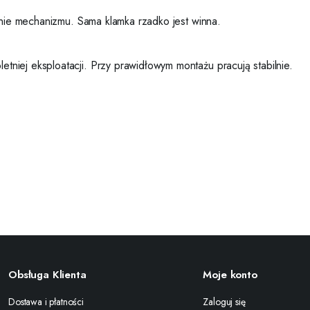
enie mechanizmu. Sama klamka rzadko jest winna.
niej eksploatacji. Przy prawidłowym montażu pracują stabilnie.
Obsługa Klienta
Moje konto
Dostawa i płatności
Zaloguj się