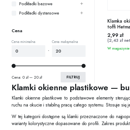
Podkładki bazowe
Podkładki dystansowe
Klamka ok
toffi Hetm
Cena
2,99
zł
(
2,43
zł
net
Cena minimalna
Cena maksymalna
W magazynie
-
Cena:
0 zł
—
20 zł
FILTRUJ
Klamki okienne plastikowe — b
Klamki okienne plastikowe to podstawowe elementy steruj
ruchu na okucie i stabilną pracę całego systemu. Stosuje się 
W tej kategorii dostępne są klamki przeznaczone do najpopul
warianty kolorystyczne dopasowane do profili. Zakres produk