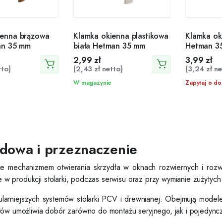
ienna brązowa
Klamka okienna plastikowa
Klamka ok
an 35 mm
biała Hetman 35 mm
Hetman 3
2,99
zł
3,99
zł
to)
(
2,43
zł
netto)
(
3,24
zł
ne
W magazynie
Zapytaj o do
udowa i przeznaczenie
ące mechanizmem otwierania skrzydła w oknach rozwiernych i roz
je w produkcji stolarki, podczas serwisu oraz przy wymianie zużytyc
arniejszych systemów stolarki PCV i drewnianej. Obejmują modele z
tów umożliwia dobór zarówno do montażu seryjnego, jak i pojedyncz