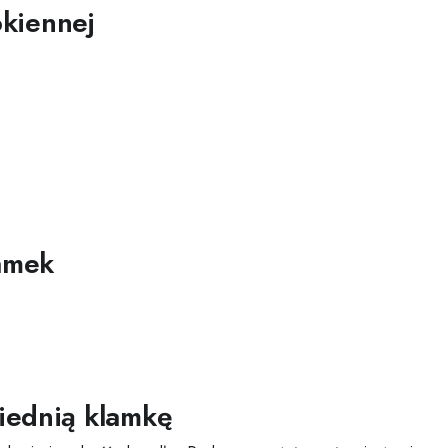
okiennej
lamek
iednią klamkę