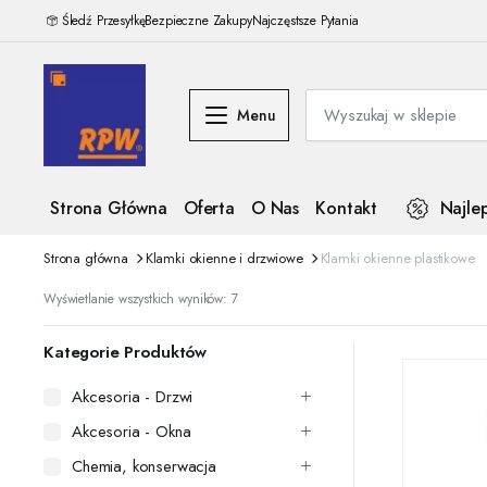
Śledź Przesyłkę
Bezpieczne Zakupy
Najczęstsze Pytania
Menu
Strona Główna
Oferta
O Nas
Kontakt
Najle
Strona główna
Klamki okienne i drzwiowe
Klamki okienne plastikowe
Posortowane
Wyświetlanie wszystkich wyników: 7
według
najnowszych
Kategorie Produktów
Akcesoria - Drzwi
Akcesoria - Okna
Chemia, konserwacja