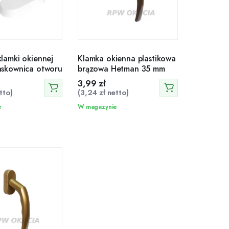
klamki okiennej
Klamka okienna plastikowa
askownica otworu
brązowa Hetman 35 mm
3,99
zł
tto)
(
3,24
zł
netto)
e
W magazynie