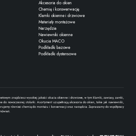
Akcesoria do okien
Chemię i konswerwację
Klamki okienne i drzwiowe
Materiały montażowe
Narzędzia
Nawiewniki okienne
Okucia MACO
Podkładki bazowe
Podkładki dystansowe
towym znajdziesz wysokiej jakości okucia okienne i drzwiowe, w tym klamki, zawiasy, zamki,
 do nowoczesnej stolarki. Asortyment uzupełniają akcesoria do okien, takie jak nawiewniki,
. Oferujemy również chemię do montażu i konserwacji oraz narzędzia. Zapraszamy do współpracy
amówień.