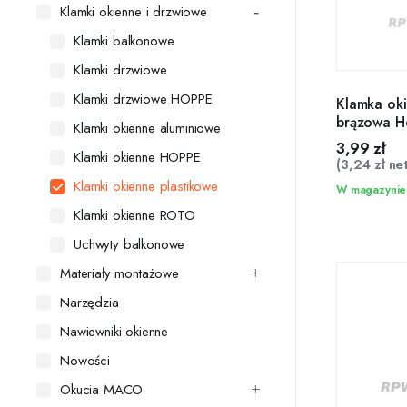
Klamki okienne i drzwiowe
Klamki balkonowe
Klamki drzwiowe
Klamki drzwiowe HOPPE
Klamka oki
brązowa H
Klamki okienne aluminiowe
3,99
zł
Klamki okienne HOPPE
(
3,24
zł
net
Klamki okienne plastikowe
W magazynie
Klamki okienne ROTO
Uchwyty balkonowe
Materiały montażowe
Narzędzia
Nawiewniki okienne
Nowości
Okucia MACO