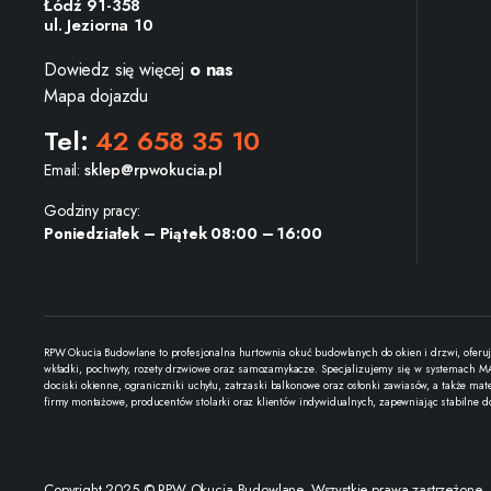
Łódź 91-358
ul. Jeziorna 10
Dowiedz się więcej
o nas
Mapa dojazdu
Tel:
42 658 35 10
Email:
sklep@rpwokucia.pl
Godziny pracy:
Poniedziałek – Piątek 08:00 – 16:00
RPW Okucia Budowlane to profesjonalna hurtownia okuć budowlanych do okien i drzwi, oferuj
wkładki, pochwyty, rozety drzwiowe oraz samozamykacze. Specjalizujemy się w systemach MAC
dociski okienne, ograniczniki uchyłu, zatrzaski balkonowe oraz osłonki zawiasów, a także ma
firmy montażowe, producentów stolarki oraz klientów indywidualnych, zapewniając stabilne d
Copyright 2025 © RPW Okucia Budowlane. Wszystkie prawa zastrzeżone.