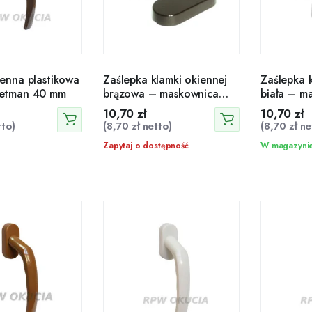
enna plastikowa
Zaślepka klamki okiennej
Zaślepka 
etman 40 mm
brązowa – maskownica
biała – m
otworu
10,70
zł
10,70
zł
to)
(
8,70
zł
netto)
(
8,70
zł
ne
Zapytaj o dostępność
W magazyni