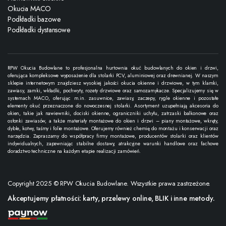
Okucia MACO
Podkładki bazowe
Podkładki dystansowe
RPW Okucia Budowlane to profesjonalna hurtownia okuć budowlanych do okien i drzwi,
oferująca kompleksowe wyposażenie dla stolarki PCV, aluminiowej oraz drewnianej. W naszym
sklepie internetowym znajdziesz wysokiej jakości okucia okienne i drzwiowe, w tym klamki,
zawiasy, zamki, wkładki, pochwyty, rozety drzwiowe oraz samozamykacze. Specjalizujemy się w
systemach MACO, oferując m.in. zasuwnice, zawiasy, zaczepy, rygle okienne i pozostałe
elementy okuć przeznaczone do nowoczesnej stolarki. Asortyment uzupełniają akcesoria do
okien, takie jak nawiewniki, dociski okienne, ograniczniki uchyłu, zatrzaski balkonowe oraz
osłonki zawiasów, a także materiały montażowe do okien i drzwi – piany montażowe, wkręty,
dyble, kotwy, taśmy i folie montażowe. Oferujemy również chemię do montażu i konserwacji oraz
narzędzia. Zapraszamy do współpracy firmy montażowe, producentów stolarki oraz klientów
indywidualnych, zapewniając stabilne dostawy, atrakcyjne warunki handlowe oraz fachowe
doradztwo techniczne na każdym etapie realizacji zamówień.
Copyright 2025 © RPW Okucia Budowlane. Wszystkie prawa zastrzeżone.
Akceptujemy płatności: karty, przelewy online, BLIK i inne metody.