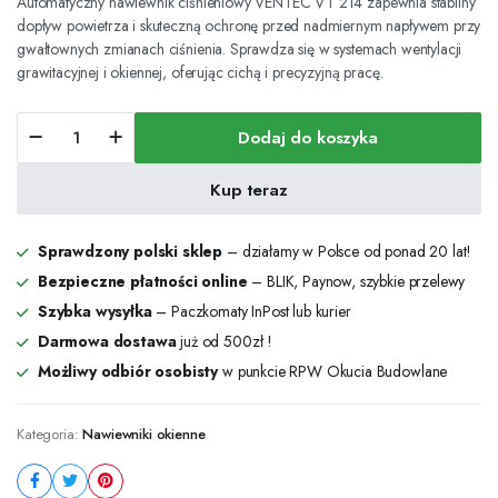
Automatyczny nawiewnik ciśnieniowy VENTEC VT 214 zapewnia stabilny
dopływ powietrza i skuteczną ochronę przed nadmiernym napływem przy
gwałtownych zmianach ciśnienia. Sprawdza się w systemach wentylacji
grawitacyjnej i okiennej, oferując cichą i precyzyjną pracę.
Automatyczny
Dodaj do koszyka
nawiewnik
ciśnieniowy
VENTEC
Kup teraz
VT
214
ilość
Sprawdzony polski sklep
– działamy w Polsce od ponad 20 lat!
Bezpieczne płatności online
– BLIK, Paynow, szybkie przelewy
Szybka wysyłka
– Paczkomaty InPost lub kurier
Darmowa dostawa
już od 500zł !
Możliwy odbiór osobisty
w punkcie RPW Okucia Budowlane
Kategoria:
Nawiewniki okienne