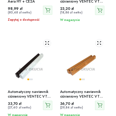
Aera HY + CE2A
ciśnieniowy VENTEC VT
501
98,99
zł
23,20
zł
(
80,48
zł
netto)
(
18,86
zł
netto)
Zapytaj o dostępność
W magazynie
Automatyczny nawiewnik
Automatyczny nawiewnik
ciśnieniowy VENTEC VT
ciśnieniowy VENTEC VT
213
222
33,70
zł
36,70
zł
(
27,40
zł
netto)
(
29,84
zł
netto)
W magazynie
W magazynie