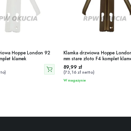
wiowa Hoppe London 92
Klamka drzwiowa Hoppe Londo
mplet klamek
mm stare złoto F4 komplet klam
89,99
zł
to)
(
73,16
zł
netto)
W magazynie