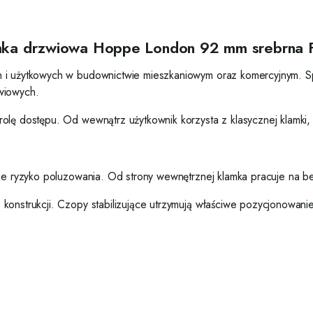
amka drzwiowa Hoppe London 92 mm srebrna 
h i użytkowych w budownictwie mieszkaniowym oraz komercyjnym. S
wiowych.
rolę dostępu. Od wewnątrz użytkownik korzysta z klasycznej klamk
uje ryzyko poluzowania. Od strony wewnętrznej klamka pracuje na be
konstrukcji. Czopy stabilizujące utrzymują właściwe pozycjonowani