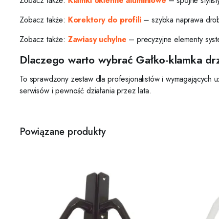
Zobacz także:
Klamki okienne aluminiowe
– spójne stylist
Zobacz także:
Korektory do profili
– szybka naprawa drob
Zobacz także:
Zawiasy uchylne
– precyzyjne elementy sys
Dlaczego warto wybrać Gałko-klamka d
To sprawdzony zestaw dla profesjonalistów i wymagających u
serwisów i pewność działania przez lata.
Powiązane produkty