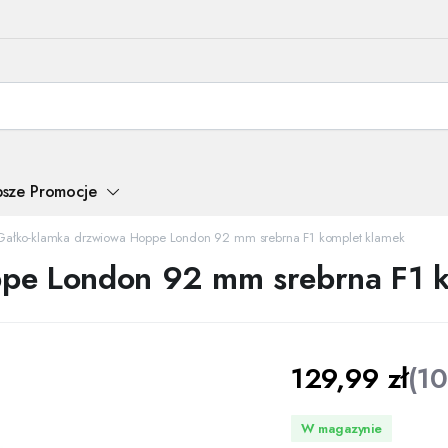
psze Promocje
Gałko-klamka drzwiowa Hoppe London 92 mm srebrna F1 komplet klamek
pe London 92 mm srebrna F1 k
129,99
zł
(
1
W magazynie