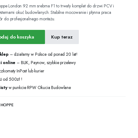
pe London 92 mm srebrna F1 to trwały komplet do drzwi PCV i
ystemami okuć budowlanych. Stabilne mocowanie i płynna praca
ór do profesjonalnego montażu.
odaj do koszyka
Kup teraz
sklep
– działamy w Polsce od ponad 20 lat!
i online
– BLIK, Paynow, szybkie przelewy
zkomaty InPost lub kurier
ż od 500zł !
isty
w punkcie RPW Okucia Budowlane
e HOPPE