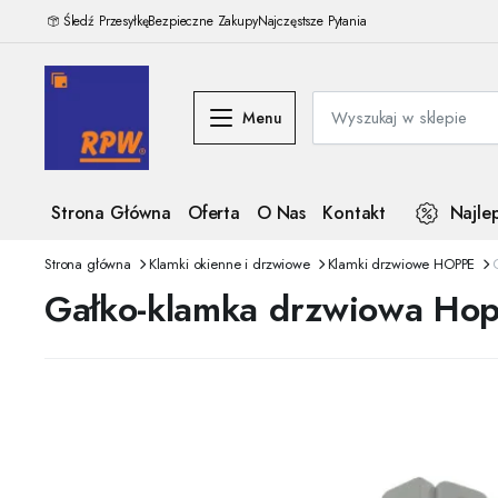
Śledź Przesyłkę
Bezpieczne Zakupy
Najczęstsze Pytania
Menu
Strona Główna
Oferta
O Nas
Kontakt
Najle
Strona główna
Klamki okienne i drzwiowe
Klamki drzwiowe HOPPE
Gałko-klamka drzwiowa Hop