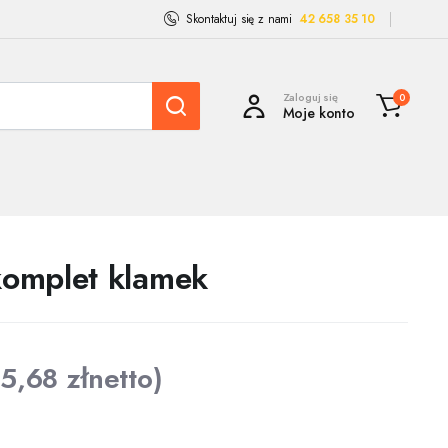
Skontaktuj się z nami
42 658 35 10
Zaloguj się
0
Moje konto
omplet klamek
05,68
zł
netto)