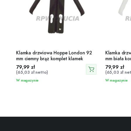
Klamka drzwiowa Hoppe London 92
Klamka drz
mm ciemny brąz komplet klamek
mm biała ko
79,99
zł
79,99
zł
(
65,03
zł
netto)
(
65,03
zł
net
W magazynie
W magazynie