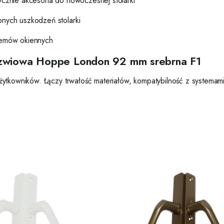
ycznie akcesoria do nowoczesnej stolarki
nych uszkodzeń stolarki
temów okiennych
rzwiowa Hoppe London 92 mm srebrna F1
żytkowników. Łączy trwałość materiałów, kompatybilność z systema