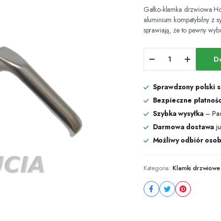
Gałko-klamka drzwiowa Hop
aluminium kompatybilny z s
sprawiają, że to pewny wyb
Gałko-
D
klamka
drzwiowa
Hoppe
Sprawdzony polski 
London
92
Bezpieczne płatnośc
mm
Szybka wysyłka
– Pac
srebrna
Darmowa dostawa
ju
F1
komplet
Możliwy odbiór osob
klamek
ilość
Kategoria:
Klamki drzwiow