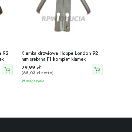
n 92
Klamka drzwiowa Hoppe London 92
ek
mm srebrna F1 komplet klamek
79,99
zł
(
65,03
zł
netto)
W magazynie