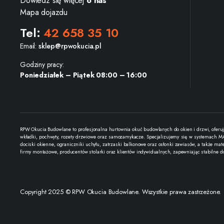
Dowiedz się więcej
o nas
Mapa dojazdu
Tel:
42 658 35 10
Email:
sklep@rpwokucia.pl
Godziny pracy:
Poniedziałek – Piątek 08:00 – 16:00
RPW Okucia Budowlane to profesjonalna hurtownia okuć budowlanych do okien i drzwi, oferuj
wkładki, pochwyty, rozety drzwiowe oraz samozamykacze. Specjalizujemy się w systemach MAC
dociski okienne, ograniczniki uchyłu, zatrzaski balkonowe oraz osłonki zawiasów, a także ma
firmy montażowe, producentów stolarki oraz klientów indywidualnych, zapewniając stabilne d
Copyright 2025 © RPW Okucia Budowlane. Wszystkie prawa zastrzeżone.