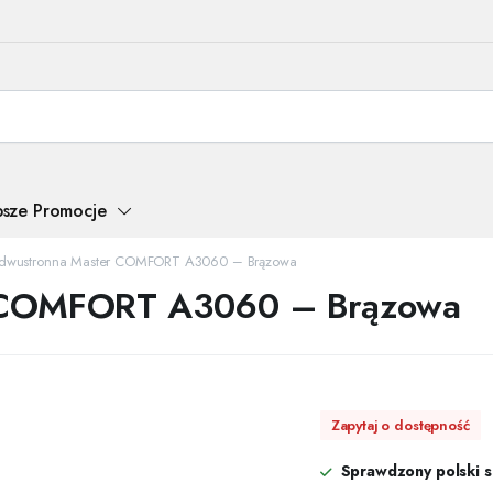
psze Promocje
 dwustronna Master COMFORT A3060 – Brązowa
r COMFORT A3060 – Brązowa
Zapytaj o dostępność
Sprawdzony polski 