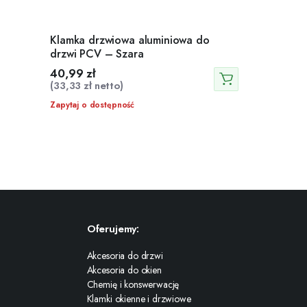
Klamka drzwiowa aluminiowa do
drzwi PCV – Szara
40,99
zł
(
33,33
zł
netto)
Zapytaj o dostępność
Oferujemy:
Akcesoria do drzwi
Akcesoria do okien
Chemię i konswerwację
Klamki okienne i drzwiowe