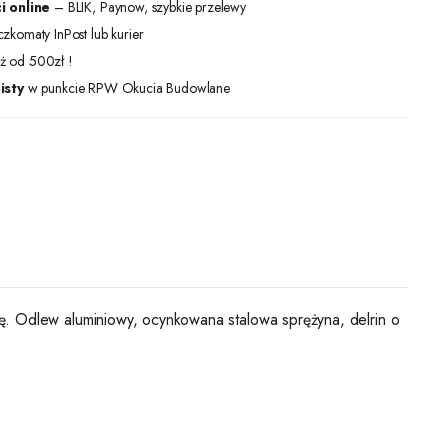
i online
– BLIK, Paynow, szybkie przelewy
zkomaty InPost lub kurier
ż od 500zł !
isty
w punkcie RPW Okucia Budowlane
 Odlew aluminiowy, ocynkowana stalowa sprężyna, d
elrin
o