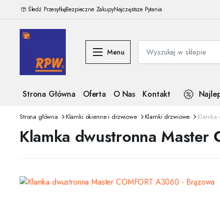
Śledź Przesyłkę
Bezpieczne Zakupy
Najczęstsze Pytania
Menu
Strona Główna
Oferta
O Nas
Kontakt
Najle
Strona główna
Klamki okienne i drzwiowe
Klamki drzwiowe
Klamka
Klamka dwustronna Maste