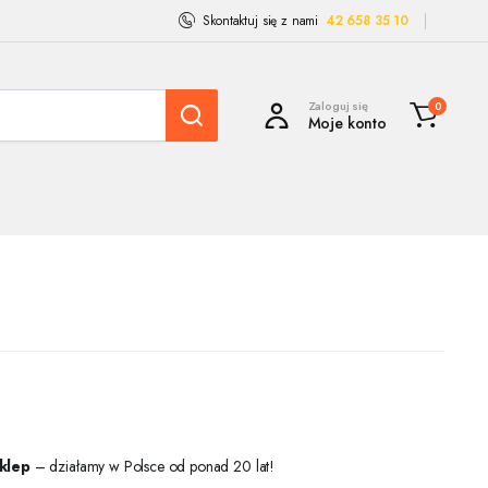
Skontaktuj się z nami
42 658 35 10
Zaloguj się
0
Moje konto
sklep
– działamy w Polsce od ponad 20 lat!