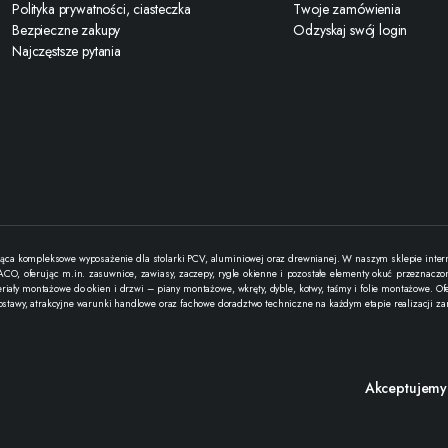
Polityka prywatności, ciasteczka
Twoje zamówienia
Bezpieczne zakupy
Odzyskaj swój login
Najczęstsze pytania
ąca kompleksowe wyposażenie dla stolarki PCV, aluminiowej oraz drewnianej. W naszym sklepie interne
O, oferując m.in. zasuwnice, zawiasy, zaczepy, rygle okienne i pozostałe elementy okuć przeznaczone
teriały montażowe do okien i drzwi – piany montażowe, wkręty, dyble, kotwy, taśmy i folie montażowe
ostawy, atrakcyjne warunki handlowe oraz fachowe doradztwo techniczne na każdym etapie realizacji z
Akceptujemy p