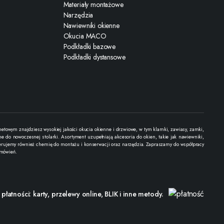
Materiały montażowe
Narzędzia
Nawiewniki okienne
Okucia MACO
Podkładki bazowe
Podkładki dystansowe
towym znajdziesz wysokiej jakości okucia okienne i drzwiowe, w tym klamki, zawiasy, zamki,
 do nowoczesnej stolarki. Asortyment uzupełniają akcesoria do okien, takie jak nawiewniki,
. Oferujemy również chemię do montażu i konserwacji oraz narzędzia. Zapraszamy do współpracy
amówień.
łatności: karty, przelewy online, BLIK i inne metody.