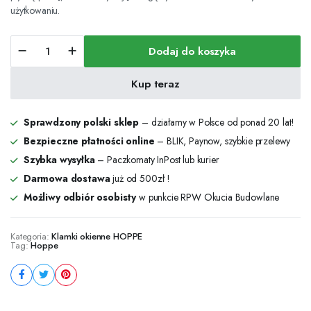
użytkowaniu.
Klamka
Dodaj do koszyka
okienna
Hoppe
Helga
Kup teraz
srebrny
F1
trzpień
Sprawdzony polski sklep
– działamy w Polsce od ponad 20 lat!
35
Bezpieczne płatności online
– BLIK, Paynow, szybkie przelewy
mm
Szybka wysyłka
– Paczkomaty InPost lub kurier
ilość
Darmowa dostawa
już od 500zł !
Możliwy odbiór osobisty
w punkcie RPW Okucia Budowlane
Kategoria:
Klamki okienne HOPPE
Tag:
Hoppe