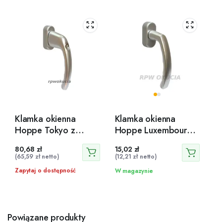
Klamka okienna
Klamka okienna
Hoppe Tokyo z
Hoppe Luxembourg
kluczem – Srebrna F1
Secustik srebrny F1
80,68
zł
15,02
zł
trzpień 32-42 mm
(
65,59
zł
netto)
(
12,21
zł
netto)
Zapytaj o dostępność
W magazynie
Powiązane produkty