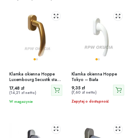
Klamka okienna Hoppe
Klamka okienna Hoppe
Luxembourg Secustik stare
Tokyo – Biała
złoto F4 trzpień 32-42 mm
9,35
zł
17,48
zł
(
7,60
zł
netto)
(
14,21
zł
netto)
Zapytaj o dostępność
W magazynie