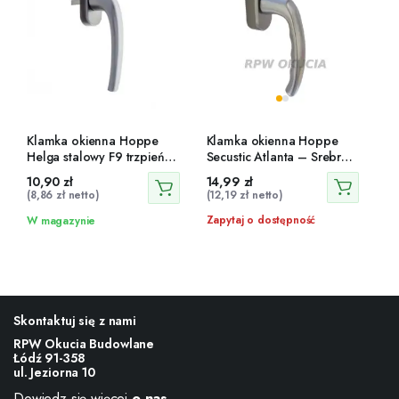
Klamka okienna Hoppe
Klamka okienna Hoppe
Helga stalowy F9 trzpień
Secustic Atlanta – Srebrny
35 mm
F9 T32-42
14,99
zł
10,90
zł
(
12,19
zł
netto)
(
8,86
zł
netto)
Zapytaj o dostępność
W magazynie
Skontaktuj się z nami
RPW Okucia Budowlane
Łódź 91-358
ul. Jeziorna 10
Dowiedz się więcej
o nas