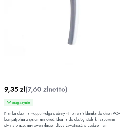
9,35
zł
(
7,60
zł
netto)
W magazynie
Klamka okienna Hoppe Helga srebrny F1 to trwała klamka do okien PCV
kompatybilna z systemami okuć. Idealna do obsługi stolarki, zapewnia
płynną pracę, mikrowentylację i długą żywotność w codziennym