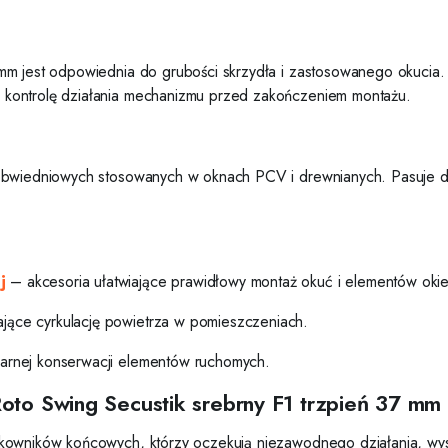
mm jest odpowiednia do grubości skrzydła i zastosowanego okucia
 kontrolę działania mechanizmu przed zakończeniem montażu.
 obwiedniowych stosowanych w oknach PCV i drewnianych. Pasuje do
j
– akcesoria ułatwiające prawidłowy montaż okuć i elementów oki
jące cyrkulację powietrza w pomieszczeniach.
larnej konserwacji elementów ruchomych.
oto Swing Secustik srebrny F1 trzpień 37 mm
ytkowników końcowych, którzy oczekują niezawodnego działania, w