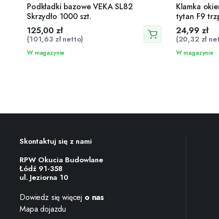
Podkładki bazowe VEKA SL82
Klamka okie
Skrzydło 1000 szt.
tytan F9 tr
125,00
zł
24,99
zł
(
101,63
zł
netto)
(
20,32
zł
net
W magazynie
W magazynie
Skontaktuj się z nami
RPW Okucia Budowlane
Łódź 91-358
ul. Jeziorna 10
Dowiedz się więcej
o nas
Mapa dojazdu