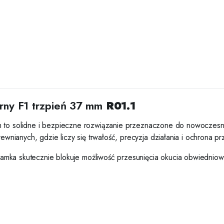
brny F1 trzpień 37 mm
R01.1
 to solidne i bezpieczne rozwiązanie przeznaczone do nowoczesnej 
ianych, gdzie liczy się trwałość, precyzja działania i ochrona pr
amka skutecznie blokuje możliwość przesunięcia okucia obwiedniow