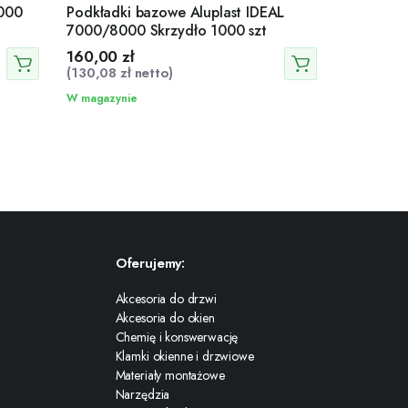
000
Podkładki bazowe Aluplast IDEAL
7000/8000 Skrzydło 1000 szt
160,00
zł
(
130,08
zł
netto)
W magazynie
Oferujemy:
Akcesoria do drzwi
Akcesoria do okien
Chemię i konswerwację
Klamki okienne i drzwiowe
Materiały montażowe
Narzędzia