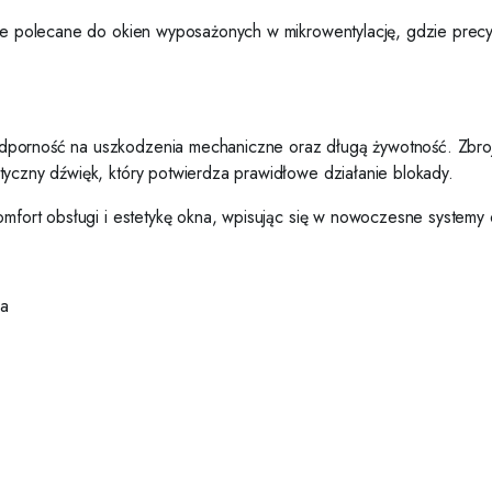
nie polecane do okien wyposażonych w mikrowentylację, gdzie precyz
porność na uszkodzenia mechaniczne oraz długą żywotność. Zbrojo
tyczny dźwięk, który potwierdza prawidłowe działanie blokady.
komfort obsługi i estetykę okna, wpisując się w nowoczesne system
na