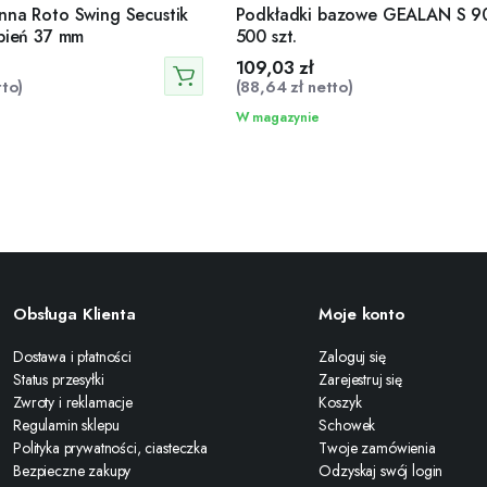
nna Roto Swing Secustik
Podkładki bazowe GEALAN S 9
zpień 37 mm
500 szt.
109,03
zł
to)
(
88,64
zł
netto)
W magazynie
Obsługa Klienta
Moje konto
Dostawa i płatności
Zaloguj się
Status przesyłki
Zarejestruj się
Zwroty i reklamacje
Koszyk
Regulamin sklepu
Schowek
Polityka prywatności, ciasteczka
Twoje zamówienia
Bezpieczne zakupy
Odzyskaj swój login