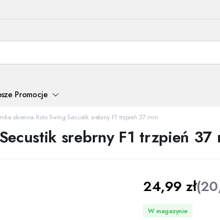
psze Promocje
mka okienna Roto Swing Secustik srebrny F1 trzpień 37 mm
Secustik srebrny F1 trzpień 37
24,99
zł
(
20
W magazynie