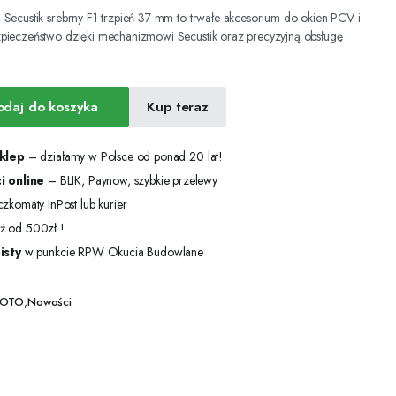
Secustik srebrny F1 trzpień 37 mm to trwałe akcesorium do okien PCV i
pieczeństwo dzięki mechanizmowi Secustik oraz precyzyjną obsługę
odaj do koszyka
Kup teraz
sklep
– działamy w Polsce od ponad 20 lat!
i online
– BLIK, Paynow, szybkie przelewy
zkomaty InPost lub kurier
ż od 500zł !
isty
w punkcie RPW Okucia Budowlane
 ROTO
,
Nowości