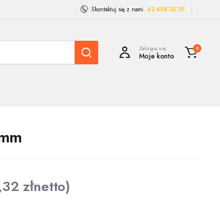
Skontaktuj się z nami
42 658 35 10
Zaloguj się
0
Moje konto
 mm
,32
zł
netto)