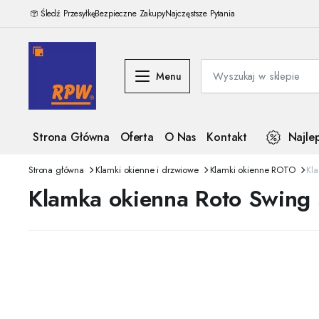
Śledź Przesyłkę
Bezpieczne Zakupy
Najczęstsze Pytania
Menu
Strona Główna
Oferta
O Nas
Kontakt
Najle
Strona główna
Klamki okienne i drzwiowe
Klamki okienne ROTO
Kla
Klamka okienna Roto Swing 