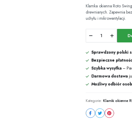
Klamka okienna Roto Swing 
drewnianych. Zapewnia bez
uchyłu i mikrowentylacji.
Klamka
D
okienna
Roto
Swing
Sprawdzony polski 
Secustik
srebrny
Bezpieczne płatnośc
F1
Szybka wysyłka
– Pac
trzpień
Darmowa dostawa
ju
37
mm
Możliwy odbiór osob
ilość
Kategorie:
Klamki okienne