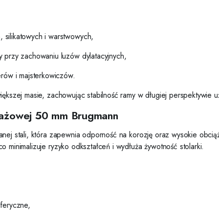
silikatowych i warstwowych,
y przy zachowaniu luzów dylatacyjnych,
erów i majsterkowiczów.
iększej masie, zachowując stabilność ramy w długiej perspektywie u
ntażowej 50 mm Brugmann
anej stali, która zapewnia odporność na korozję oraz wysokie obcią
o minimalizuje ryzyko odkształceń i wydłuża żywotność stolarki.
feryczne,