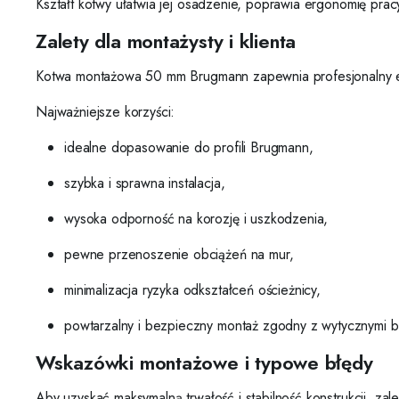
Kształt kotwy ułatwia jej osadzenie, poprawia ergonomię pra
Zalety dla montażysty i klienta
Kotwa montażowa 50 mm Brugmann zapewnia profesjonalny efek
Najważniejsze korzyści:
idealne dopasowanie do profili Brugmann,
szybka i sprawna instalacja,
wysoka odporność na korozję i uszkodzenia,
pewne przenoszenie obciążeń na mur,
minimalizacja ryzyka odkształceń ościeżnicy,
powtarzalny i bezpieczny montaż zgodny z wytycznymi 
Wskazówki montażowe i typowe błędy
Aby uzyskać maksymalną trwałość i stabilność konstrukcji, zale