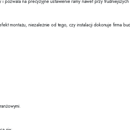
cy i pozwala na precyzyjne ustawienie ramy nawet przy trudniejszy
t montażu, niezależnie od tego, czy instalacji dokonuje firma bu
branżowymi.
ca się: