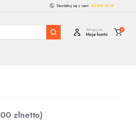
Skontaktuj się z nami
42 658 35 10
Zaloguj się
0
Moje konto
,00
zł
netto)