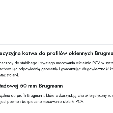
yzyjna kotwa do profilów okiennych Brugm
naczony do stabilnego i trwałego mocowania ościeżnic PCV w sy
howując odpowiednią geometrię i gwarantując długowieczność kons
aż stolarki.
ntażowej 50 mm Brugmann
lnie do profili Brugmann, które wykorzystują charakterystyczny 
jest pewne i bezpieczne mocowanie stolarki PCV.