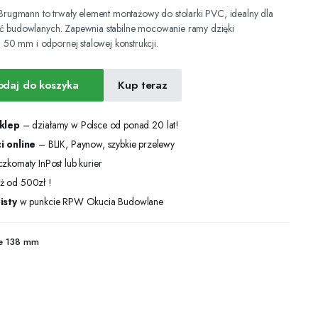
gmann to trwały element montażowy do stolarki PVC, idealny dla
uć budowlanych. Zapewnia stabilne mocowanie ramy dzięki
0 mm i odpornej stalowej konstrukcji.
odaj do koszyka
Kup teraz
sklep
– działamy w Polsce od ponad 20 lat!
i online
– BLIK, Paynow, szybkie przelewy
zkomaty InPost lub kurier
ż od 500zł !
isty
w punkcie RPW Okucia Budowlane
e 138 mm