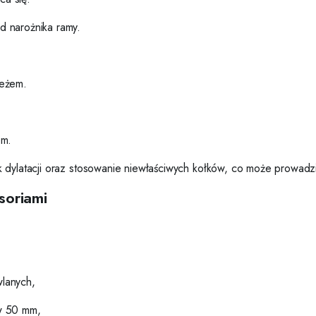
 narożnika ramy.
ieżem.
em.
 dylatacji oraz stosowanie niewłaściwych kołków, co może prowadzić
soriami
lanych,
w 50 mm,