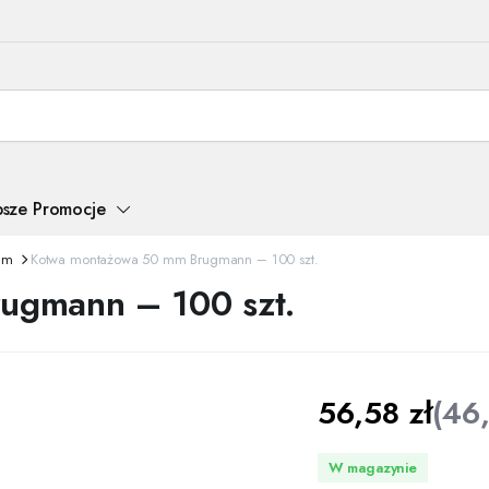
psze Promocje
mm
Kotwa montażowa 50 mm Brugmann – 100 szt.
ugmann – 100 szt.
56,58
zł
(
46
W magazynie