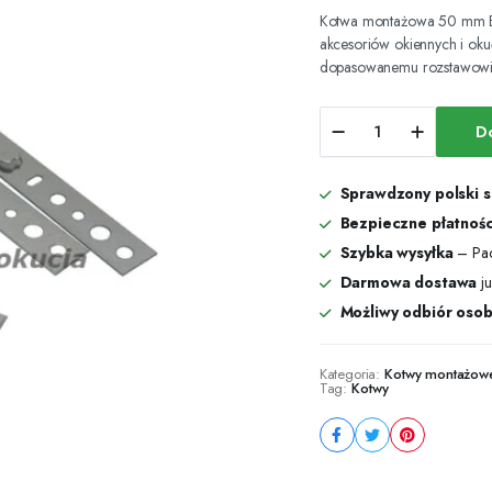
Kotwa montażowa 50 mm Bru
akcesoriów okiennych i ok
dopasowanemu rozstawowi 5
Kotwa
D
montażowa
50
mm
Sprawdzony polski 
Brugmann
-
Bezpieczne płatnośc
100
Szybka wysyłka
– Pac
szt.
Darmowa dostawa
ju
ilość
Możliwy odbiór osob
Kategoria:
Kotwy montażow
Tag:
Kotwy