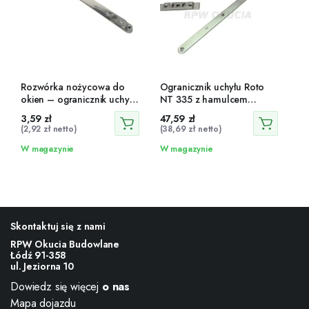
Rozwórka nożycowa do
Ogranicznik uchyłu Roto
okien – ogranicznik uchyłu
NT 335 z hamulcem
PCV i drewnianych
ciernym – komplet z
3,59
zł
47,59
zł
zaczepem
(
2,92
zł
netto)
(
38,69
zł
netto)
W magazynie
W magazynie
Skontaktuj się z nami
RPW Okucia Budowlane
Łódź 91-358
ul. Jeziorna 10
Dowiedz się więcej
o nas
Mapa dojazdu