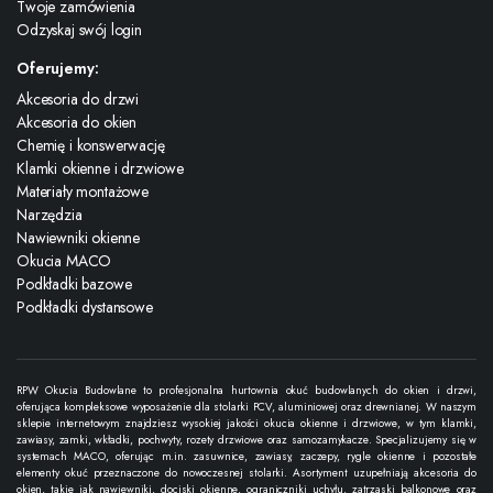
Twoje zamówienia
Odzyskaj swój login
Oferujemy:
Akcesoria do drzwi
Akcesoria do okien
Chemię i konswerwację
Klamki okienne i drzwiowe
Materiały montażowe
Narzędzia
Nawiewniki okienne
Okucia MACO
Podkładki bazowe
Podkładki dystansowe
RPW Okucia Budowlane to profesjonalna hurtownia okuć budowlanych do okien i drzwi,
oferująca kompleksowe wyposażenie dla stolarki PCV, aluminiowej oraz drewnianej. W naszym
sklepie internetowym znajdziesz wysokiej jakości okucia okienne i drzwiowe, w tym klamki,
zawiasy, zamki, wkładki, pochwyty, rozety drzwiowe oraz samozamykacze. Specjalizujemy się w
systemach MACO, oferując m.in. zasuwnice, zawiasy, zaczepy, rygle okienne i pozostałe
elementy okuć przeznaczone do nowoczesnej stolarki. Asortyment uzupełniają akcesoria do
okien, takie jak nawiewniki, dociski okienne, ograniczniki uchyłu, zatrzaski balkonowe oraz