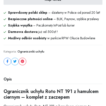
191
z
hamulcem
Sprawdzony polski sklep
– działamy w Polsce od ponad 20 lat!
ciernym
Bezpieczne płatności online
– BLIK, Paynow, szybkie przelewy
–
Szybka wysyłka
– Paczkomaty InPost lub kurier
komplet
z
Darmowa dostawa
już od 500zł !
zaczepem
Możliwy odbiór osobisty
w punkcie RPW Okucia Budowlane
ilość
Kategoria:
Ograniczniki uchyłu
Opis
Ogranicznik uchyłu Roto NT 191 z hamulcem
ciernym – komplet z zaczepem