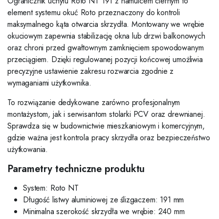
Ogranicznik uchyłu Roto NT 191 z hamulcem ciernym to
element systemu okuć Roto przeznaczony do kontroli
maksymalnego kąta otwarcia skrzydła. Montowany we wrębie
okuciowym zapewnia stabilizację okna lub drzwi balkonowych
oraz chroni przed gwałtownym zamknięciem spowodowanym
przeciągiem. Dzięki regulowanej pozycji końcowej umożliwia
precyzyjne ustawienie zakresu rozwarcia zgodnie z
wymaganiami użytkownika.
To rozwiązanie dedykowane zarówno profesjonalnym
montażystom, jak i serwisantom stolarki PCV oraz drewnianej.
Sprawdza się w budownictwie mieszkaniowym i komercyjnym,
gdzie ważna jest kontrola pracy skrzydła oraz bezpieczeństwo
użytkowania.
Parametry techniczne produktu
System: Roto NT
Długość listwy aluminiowej ze ślizgaczem: 191 mm
Minimalna szerokość skrzydła we wrębie: 240 mm