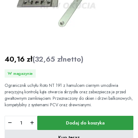
40,16
zł
(
32,65
zł
netto)
W magazynie
Ogranicznik uchyłu Roto NT 191 z hamulcem ciernym umożliwia
precyzyjną kontrolę kąta otwarcia skrzydła oraz zabezpiecza je przed
gwałtownym zamknięciem. Przeznaczony do okien i drzwi balkonowych,
kompatybilny z systemami PCV oraz drewnianymi.
Ogranicznik
Dodaj do koszyka
uchyłu
Roto
NT
Kup teraz