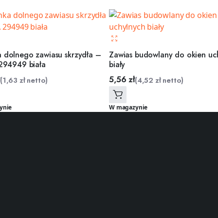
 dolnego zawiasu skrzydła –
Zawias budowlany do okien uc
 294949 biała
biały
5,56
zł
(
1,63
zł
netto)
(
4,52
zł
netto)
ynie
W magazynie