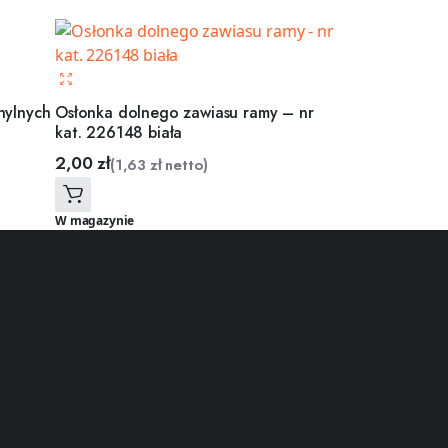
hylnych
Osłonka dolnego zawiasu ramy – nr
kat. 226148 biała
2,00
zł
(
1,63
zł
netto)
W magazynie