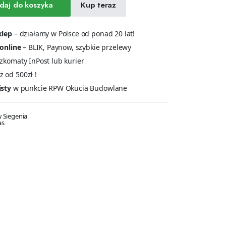
daj do koszyka
Kup teraz
klep
– działamy w Polsce od ponad 20 lat!
 online
– BLIK, Paynow, szybkie przelewy
zkomaty InPost lub kurier
ż od 500zł !
isty
w punkcie RPW Okucia Budowlane
 Siegenia
as