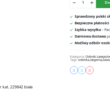
Do
łącznika
kątowego
PVC
Sprawdzony polski s
-
nr
Bezpieczne płatności
kat.
Szybka wysyłka
– Pac
229842
Darmowa dostawa
ju
biała
ilość
Możliwy odbiór osob
Kategoria:
Osłonki zawiasów
Tags:
osłonka
,
siegenia
,
Zawi
 kat. 229842 biała