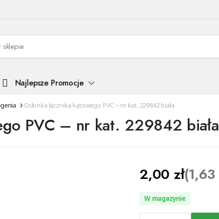
Najlepsze Promocje
egenia
Osłonka łącznika kątowego PVC – nr kat. 229842 biała
ego PVC – nr kat. 229842 biała
2,00
zł
(
1,63
W magazynie
Osłonka