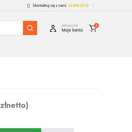
Skontaktuj się z nami
42 658 35 10
Zaloguj się
0
Moje konto
zł
netto)