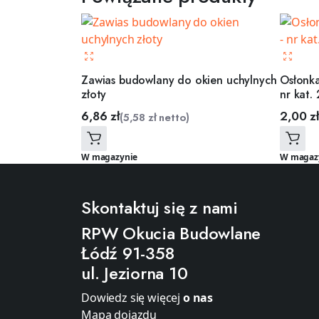
Zawias budowlany do okien uchylnych
Osłonka
złoty
nr kat.
6,86
zł
2,00
zł
(
5,58
zł
netto)
W magazynie
W magaz
Skontaktuj się z nami
RPW Okucia Budowlane
Łódź 91-358
ul. Jeziorna 10
Dowiedz się więcej
o nas
Mapa dojazdu