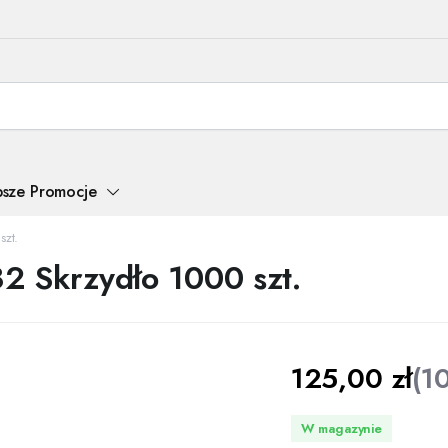
psze Promocje
szt.
2 Skrzydło 1000 szt.
125,00
zł
(
1
W magazynie