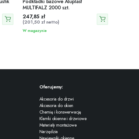
stik
Podkładki bazowe Aluplast
MULTIFALZ 2000 szt.
247,85
zł
(
201,50
zł
netto)
W magazynie
Oferujemy:
Akcesoria do drzwi
Akcesoria do okien
Chemię i konswerwację
Klamki okienne i drzwiowe
Materiały montażowe
Narzędzia
Nawiewniki okienne