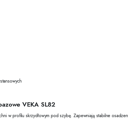
ystansowych
i bazowe VEKA SL82
ni w profilu skrzydłowym pod szybę. Zapewniają stabilne osadzen