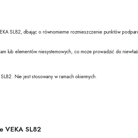
VEKA SL82, dbając o równomierne rozmieszczenie punktów podparci
m lub elementów niesystemowych, co może prowadzić do niewłaściwe
 SL82. Nie jest stosowany w ramach okiennych.
we VEKA SL82