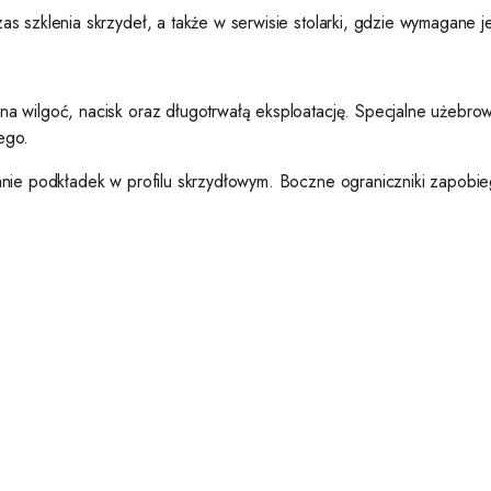
as szklenia skrzydeł, a także w serwisie stolarki, gdzie wymagan
na wilgoć, nacisk oraz długotrwałą eksploatację. Specjalne użebr
ego.
wanie podkładek w profilu skrzydłowym. Boczne ograniczniki zapob