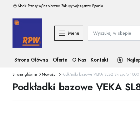
Śledź Przesyłkę
Bezpieczne Zakupy
Najczęstsze Pytania
Menu
Strona Główna
Oferta
O Nas
Kontakt
Najle
Strona główna
Nowości
Podkładki bazowe VEKA SL82 Skrzydło 1000 
Podkładki bazowe VEKA SL8