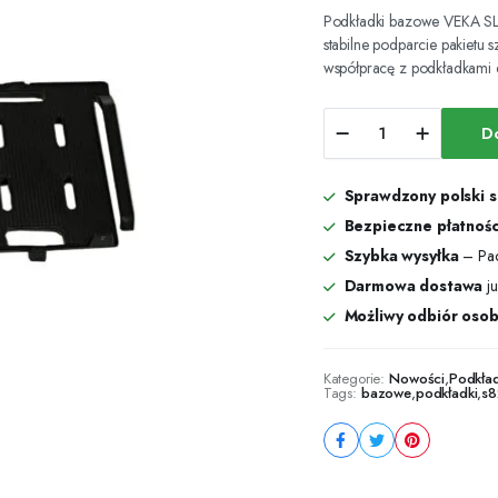
Podkładki bazowe VEKA SL8
stabilne podparcie pakietu
współpracę z podkładkami 
Podkładki
D
bazowe
VEKA
SL82
Sprawdzony polski 
Skrzydło
1000
Bezpieczne płatnośc
szt.
Szybka wysyłka
– Pac
ilość
Darmowa dostawa
ju
Możliwy odbiór osob
Kategorie:
Nowości
,
Podkła
Tags:
bazowe
,
podkładki
,
s8