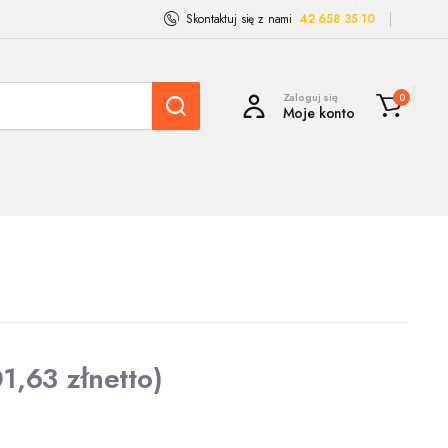
Skontaktuj się z nami
42 658 35 10
Zaloguj się
0
Moje konto
01,63
zł
netto)