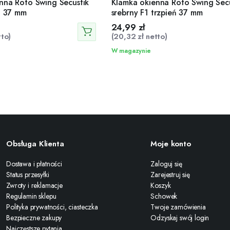
nna Roto Swing Secustik
Klamka okienna Roto Swing Secu
eń 37 mm
srebrny F1 trzpień 37 mm
24,99
zł
to)
(
20,32
zł
netto)
W magazynie
Obsługa Klienta
Moje konto
Dostawa i płatności
Zaloguj się
Status przesyłki
Zarejestruj się
Zwroty i reklamacje
Koszyk
Regulamin sklepu
Schowek
Polityka prywatności, ciasteczka
Twoje zamówienia
Bezpieczne zakupy
Odzyskaj swój login
Najczęstsze pytania