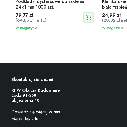
Podkładki dystansowe do szklenia
Klamka okie
24×1 mm 1000 szt.
biała trzpi
79,77
zł
24,99
zł
(
64,85
zł
netto)
(
20,32
zł
net
W magazynie
W magazynie
Skontaktuj się z nami
RPW Okucia Budowlane
Łódź 91-358
ul. Jeziorna 10
Dowiedz się więcej
o nas
Mapa dojazdu