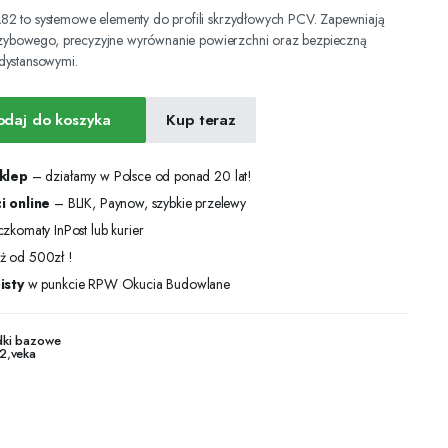
2 to systemowe elementy do profili skrzydłowych PCV. Zapewniają
 szybowego, precyzyjne wyrównanie powierzchni oraz bezpieczną
dystansowymi.
odaj do koszyka
Kup teraz
sklep
– działamy w Polsce od ponad 20 lat!
i online
– BLIK, Paynow, szybkie przelewy
zkomaty InPost lub kurier
ż od 500zł !
isty
w punkcie RPW Okucia Budowlane
dki bazowe
2
,
veka