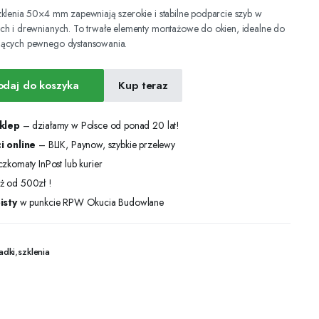
klenia 50×4 mm zapewniają szerokie i stabilne podparcie szyb w
ch i drewnianych. To trwałe elementy montażowe do okien, idealne do
jących pewnego dystansowania.
odaj do koszyka
Kup teraz
sklep
– działamy w Polsce od ponad 20 lat!
i online
– BLIK, Paynow, szybkie przelewy
zkomaty InPost lub kurier
ż od 500zł !
isty
w punkcie RPW Okucia Budowlane
adki
,
szklenia