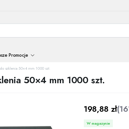
psze Promocje
 do szklenia 50×4 mm 1000 szt.
klenia 50×4 mm 1000 szt.
198,88
zł
(
16
W magazynie