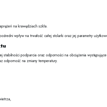
naprężeń na krawędziach szkła.
średni wpływ na trwałość całej stolarki oraz jej parametry użytkow
ktu
 stabilności podparcia oraz odporności na obciążenia występujące
az odporność na zmiany temperatury.
ietrza,