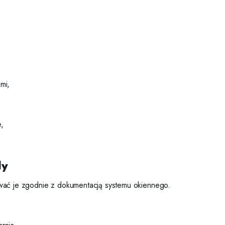
mi,
,
dy
ować je zgodnie z dokumentacją systemu okiennego.