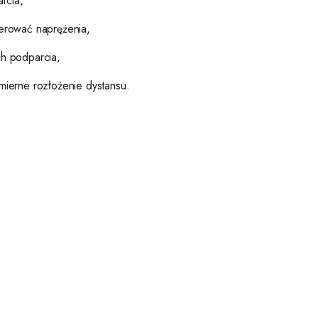
rcia,
erować naprężenia,
h podparcia,
ierne rozłożenie dystansu.