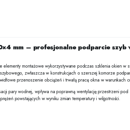
0×4 mm – profesjonalne podparcie szyb 
ne elementy montażowe wykorzystywane podczas szklenia okien w 
 szybowego, zwłaszcza w konstrukcjach o szerszej komorze podpar
awidłowe przenoszenie obciążeń i trwałą pracę okna w warunkach co
cji pary wodnej, wpływa na poprawną wentylację przestrzeni pod s
 naprężeń powstających w wyniku zmian temperatury i wilgotności.