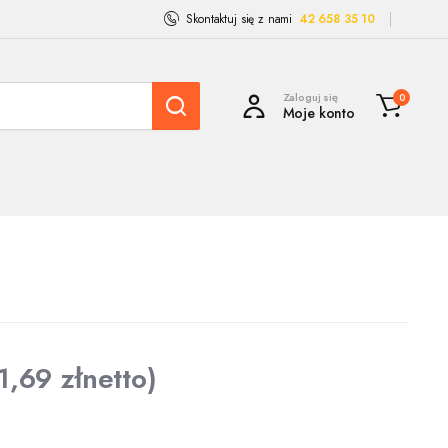
Skontaktuj się z nami
42 658 35 10
Zaloguj się
0
Moje konto
1,69
zł
netto)