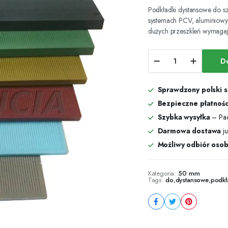
Podkładki dystansowe do sz
systemach PCV, aluminiowy
dużych przeszkleń wymaga
Podkładki
D
dystansowe
do
szklenia
Sprawdzony polski 
50x4
mm
Bezpieczne płatnośc
1000
Szybka wysyłka
– Pac
szt.
Darmowa dostawa
ju
ilość
Możliwy odbiór osob
Kategoria:
50 mm
Tags:
do
,
dystansowe
,
podkł