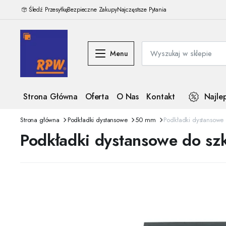
Śledź Przesyłkę
Bezpieczne Zakupy
Najczęstsze Pytania
Menu
Strona Główna
Oferta
O Nas
Kontakt
Najle
Strona główna
Podkładki dystansowe
50 mm
Podkładki dystansowe
Podkładki dystansowe do sz