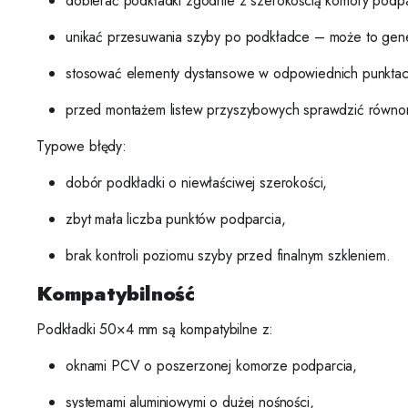
dobierać podkładki zgodnie z szerokością komory podpa
unikać przesuwania szyby po podkładce – może to gen
stosować elementy dystansowe w odpowiednich punktac
przed montażem listew przyszybowych sprawdzić równom
Typowe błędy:
dobór podkładki o niewłaściwej szerokości,
zbyt mała liczba punktów podparcia,
brak kontroli poziomu szyby przed finalnym szkleniem.
Kompatybilność
Podkładki 50×4 mm są kompatybilne z:
oknami PCV o poszerzonej komorze podparcia,
systemami aluminiowymi o dużej nośności,