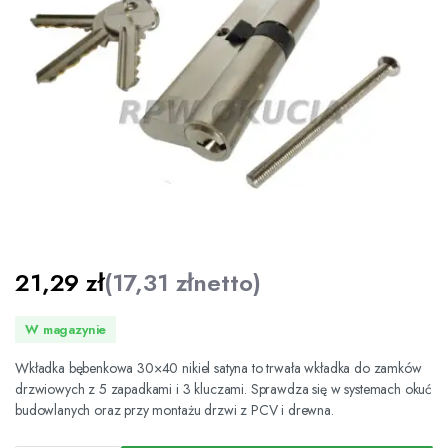
21,29
zł
(
17,31
zł
netto)
W magazynie
Wkładka bębenkowa 30×40 nikiel satyna to trwała wkładka do zamków
drzwiowych z 5 zapadkami i 3 kluczami. Sprawdza się w systemach okuć
budowlanych oraz przy montażu drzwi z PCV i drewna.