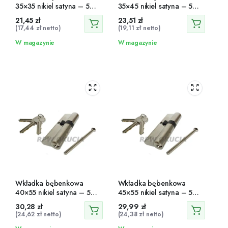
35×35 nikiel satyna – 5
35×45 nikiel satyna – 5
zapadek, 3 klucze
zapadek, 3 klucze
21,45
zł
23,51
zł
(
17,44
zł
netto)
(
19,11
zł
netto)
W magazynie
W magazynie
Wkładka bębenkowa
Wkładka bębenkowa
40×55 nikiel satyna – 5
45×55 nikiel satyna – 5
zapadek, 3 klucze
zapadek, 3 klucze
30,28
zł
29,99
zł
(
24,62
zł
netto)
(
24,38
zł
netto)