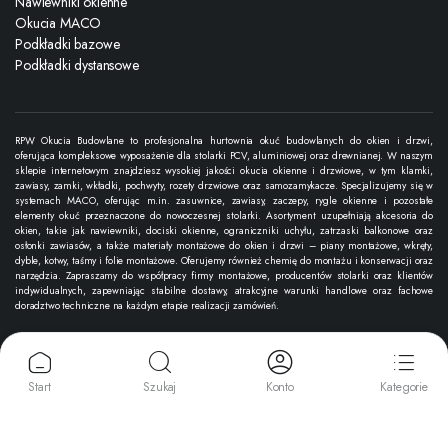
Nawiewniki okienne
Okucia MACO
Podkładki bazowe
Podkładki dystansowe
RPW Okucia Budowlane to profesjonalna hurtownia okuć budowlanych do okien i drzwi,
oferująca kompleksowe wyposażenie dla stolarki PCV, aluminiowej oraz drewnianej. W naszym
sklepie internetowym znajdziesz wysokiej jakości okucia okienne i drzwiowe, w tym klamki,
zawiasy, zamki, wkładki, pochwyty, rozety drzwiowe oraz samozamykacze. Specjalizujemy się w
systemach MACO, oferując m.in. zasuwnice, zawiasy, zaczepy, rygle okienne i pozostałe
elementy okuć przeznaczone do nowoczesnej stolarki. Asortyment uzupełniają akcesoria do
okien, takie jak nawiewniki, dociski okienne, ograniczniki uchyłu, zatrzaski balkonowe oraz
osłonki zawiasów, a także materiały montażowe do okien i drzwi – piany montażowe, wkręty,
dyble, kotwy, taśmy i folie montażowe. Oferujemy również chemię do montażu i konserwacji oraz
narzędzia. Zapraszamy do współpracy firmy montażowe, producentów stolarki oraz klientów
indywidualnych, zapewniając stabilne dostawy, atrakcyjne warunki handlowe oraz fachowe
doradztwo techniczne na każdym etapie realizacji zamówień.
Copyright 2025 © RPW Okucia Budowlane. Wszystkie prawa zastrzeżone.
Start
Szukaj
Konto
Kategorie
Akceptujemy płatności: karty, przelewy online, BLIK i inne metody.