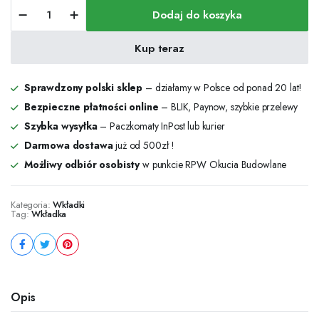
Wkładka
Dodaj do koszyka
bębenkowa
30x40
nikiel
Kup teraz
satyna
–
5
Sprawdzony polski sklep
– działamy w Polsce od ponad 20 lat!
zapadek,
Bezpieczne płatności online
– BLIK, Paynow, szybkie przelewy
3
Szybka wysyłka
– Paczkomaty InPost lub kurier
klucze
ilość
Darmowa dostawa
już od 500zł !
Możliwy odbiór osobisty
w punkcie RPW Okucia Budowlane
Kategoria:
Wkładki
Tag:
Wkładka
Opis