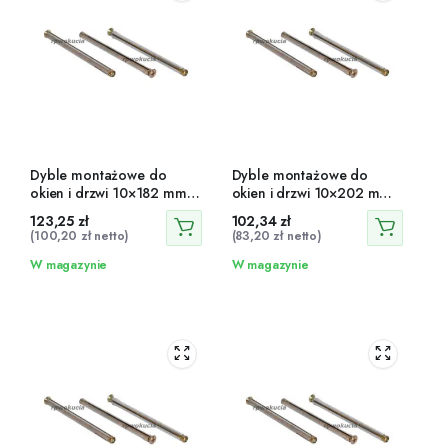
Dyble montażowe do
Dyble montażowe do
okien i drzwi 10×182 mm
okien i drzwi 10×202 mm
100 szt.
100 szt.
123,25
zł
102,34
zł
(
100,20
zł
netto)
(
83,20
zł
netto)
W magazynie
W magazynie