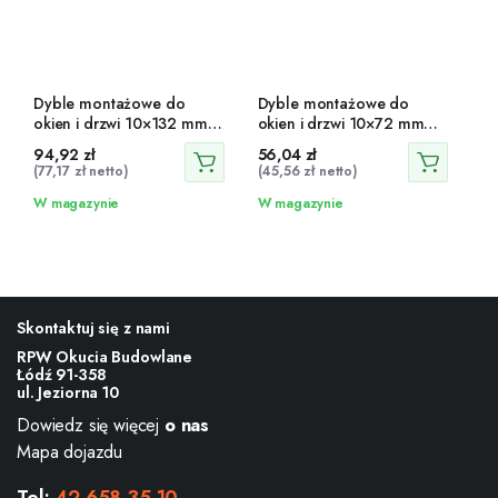
Dyble montażowe do
Dyble montażowe do
okien i drzwi 10×132 mm
okien i drzwi 10×72 mm
100 szt.
100 szt.
94,92
zł
56,04
zł
(
77,17
zł
netto)
(
45,56
zł
netto)
W magazynie
W magazynie
Skontaktuj się z nami
RPW Okucia Budowlane
Łódź 91-358
ul. Jeziorna 10
Dowiedz się więcej
o nas
Mapa dojazdu