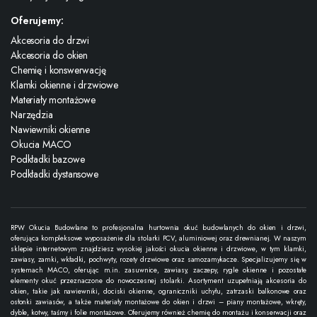
Oferujemy:
Akcesoria do drzwi
Akcesoria do okien
Chemię i konswerwację
Klamki okienne i drzwiowe
Materiały montażowe
Narzędzia
Nawiewniki okienne
Okucia MACO
Podkładki bazowe
Podkładki dystansowe
RPW Okucia Budowlane to profesjonalna hurtownia okuć budowlanych do okien i drzwi,
oferująca kompleksowe wyposażenie dla stolarki PCV, aluminiowej oraz drewnianej. W naszym
sklepie internetowym znajdziesz wysokiej jakości okucia okienne i drzwiowe, w tym klamki,
zawiasy, zamki, wkładki, pochwyty, rozety drzwiowe oraz samozamykacze. Specjalizujemy się w
systemach MACO, oferując m.in. zasuwnice, zawiasy, zaczepy, rygle okienne i pozostałe
elementy okuć przeznaczone do nowoczesnej stolarki. Asortyment uzupełniają akcesoria do
okien, takie jak nawiewniki, dociski okienne, ograniczniki uchyłu, zatrzaski balkonowe oraz
osłonki zawiasów, a także materiały montażowe do okien i drzwi – piany montażowe, wkręty,
dyble, kotwy, taśmy i folie montażowe. Oferujemy również chemię do montażu i konserwacji oraz