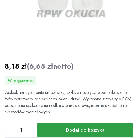
8,18
zł
(
6,65
zł
netto)
W magazynie
Zaślepki na dyble białe umożliwiają szybkie i estetyczne zamaskowanie
łbów wkrętów w ościeżnicach okien i drzwi. Wykonane z trwałego PCV,
odporne na uszkodzenia i odbarwienia, stanowią idealne uzupełnienie
akcesoriów montażowych.
Zaślepki
Dodaj do koszyka
na
dyble