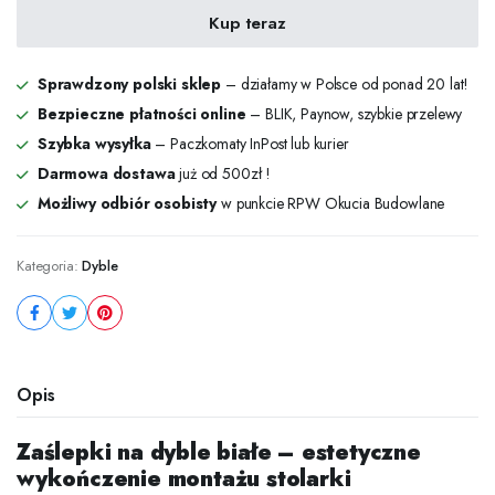
białe
Kup teraz
100
szt.
ilość
Sprawdzony polski sklep
– działamy w Polsce od ponad 20 lat!
Bezpieczne płatności online
– BLIK, Paynow, szybkie przelewy
Szybka wysyłka
– Paczkomaty InPost lub kurier
Darmowa dostawa
już od 500zł !
Możliwy odbiór osobisty
w punkcie RPW Okucia Budowlane
Kategoria:
Dyble
Opis
Zaślepki na dyble białe – estetyczne
wykończenie montażu stolarki