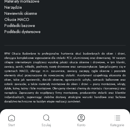
Materiały montażowe
Narzędzia
Nawiewniki okienne
Okucia MACO
Podkładki bazowe
Podkładki dystansowe
RPW Okucia Budowlane to profesjonalna hurtownia okuć budowlanych do okien i drzwi,
oferująca kompleksowe wyposażenie dla stolarki PCV, aluminiowej oraz drewnianej. W naszym
sklepie internetowym znajdziesz wysokiej jakości okucia okienne i drzwiowe, w tym klamki,
zawiasy, zamki, wkładki, pochwyty, rozety drzwiowe oraz samozamykacze. Specjalizujemy się w
systemach MACO, oferując m.in. zasuwnice, zawiasy, zaczepy, rygle okienne i pozostałe
elementy okuć przeznaczone do nowoczesnej stolarki. Asortyment uzupełniają akcesoria do
okien, takie jak nawiewniki, dociski okienne, ograniczniki uchyłu, zatrzaski balkonowe oraz
osłonki zawiasów, a także materiały montażowe do okien i drzwi – piany montażowe, wkręty,
dyble, kotwy, taśmy i folie montażowe. Oferujemy również chemię do montażu i konserwacji oraz
narzędzia. Zapraszamy do współpracy firmy montażowe, producentów stolarki oraz klientów
indywidualnych, zapewniając stabilne dostawy, atrakcyjne warunki handlowe oraz fachowe
doradztwo techniczne na każdym etapie realizacji zamówień.
Copyright 2025 © RPW Okucia Budowlane. Wszystkie prawa zastrzeżone.
Start
Szukaj
Konto
Kategorie
Akceptujemy płatności: karty, przelewy online, BLIK i inne metody.