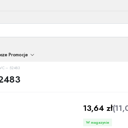
psze Promocje
PVC – 52483
52483
13,64
zł
(
11
W magazynie