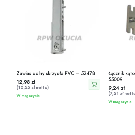
Zawias dolny skrzydła PVC – 52478
Łącznik kąt
55009
12,98
zł
(
10,55
zł
netto)
9,24
zł
(
7,51
zł
netto
W magazynie
W magazynie