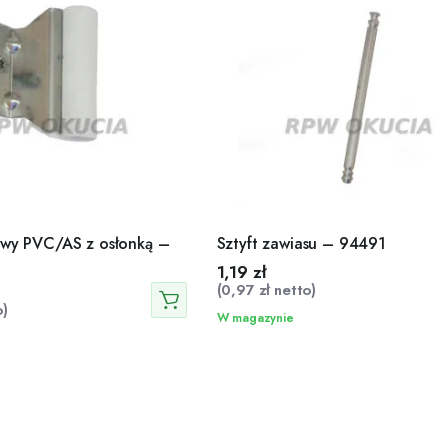
owy PVC/AS z osłonką –
Sztyft zawiasu – 94491
1,19
zł
(
0,97
zł
netto)
)
W magazynie