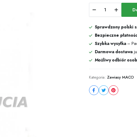
Zawias
D
dolny
ramy
PVC
Sprawdzony polski 
-
52483
Bezpieczne płatnośc
ilość
Szybka wysyłka
– Pac
Darmowa dostawa
ju
Możliwy odbiór osob
Kategoria:
Zawiasy MACO