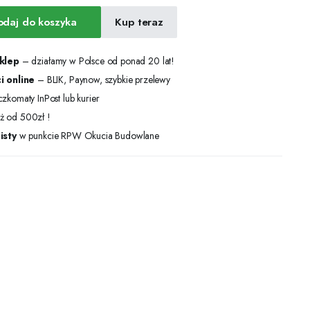
odaj do koszyka
Kup teraz
sklep
– działamy w Polsce od ponad 20 lat!
i online
– BLIK, Paynow, szybkie przelewy
zkomaty InPost lub kurier
ż od 500zł !
isty
w punkcie RPW Okucia Budowlane