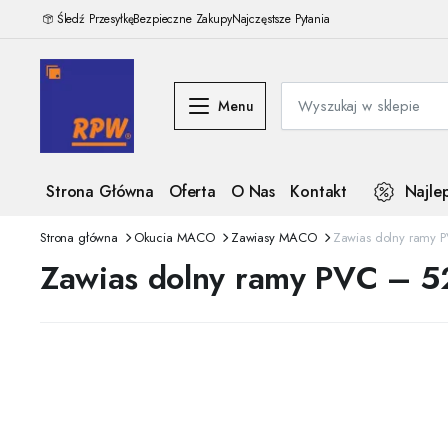
Śledź Przesyłkę
Bezpieczne Zakupy
Najczęstsze Pytania
Menu
Strona Główna
Oferta
O Nas
Kontakt
Najle
Strona główna
Okucia MACO
Zawiasy MACO
Zawias dolny ramy 
Zawias dolny ramy PVC – 