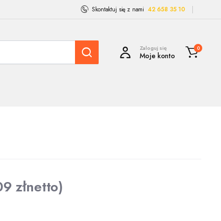
Skontaktuj się z nami
42 658 35 10
Zaloguj się
0
Moje konto
,09
zł
netto)