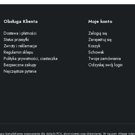
Obsługa Klienta
Moje konto
Dostawa i płatności
Zaloguj się
Status przesyłki
Zarejestruj się
Zwroty i reklamacje
Koszyk
Regulamin sklepu
Schowek
Polityka prywatności, ciasteczka
Twoje zamówienia
Bezpieczne zakupy
Odzyskaj swój login
Najczęstsze pytania
ąca kompleksowe wyposażenie dla stolarki PCV, aluminiowej oraz drewnianej. W naszym sklepie interne