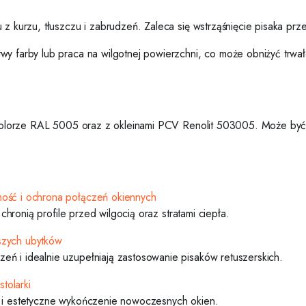
z kurzu, tłuszczu i zabrudzeń. Zaleca się wstrząśnięcie pisaka przed
y farby lub praca na wilgotnej powierzchni, co może obniżyć trwało
 w kolorze RAL 5005 oraz z okleinami PCV Renolit 503005. Może być
ność i ochrona połączeń okiennych
 chronią profile przed wilgocią oraz stratami ciepła.
szych ubytków
ń i idealnie uzupełniają zastosowanie pisaków retuszerskich.
tolarki
o i estetyczne wykończenie nowoczesnych okien.