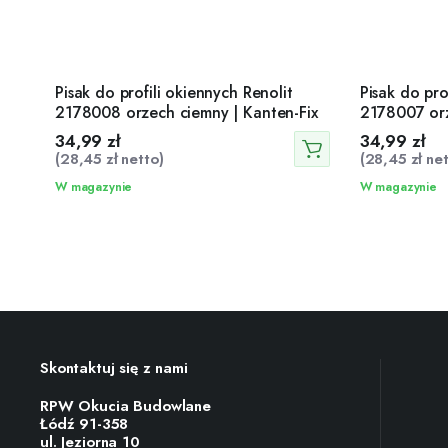
Pisak do profili okiennych Renolit
Pisak do pro
2178008 orzech ciemny | Kanten-Fix
2178007 orz
34,99
zł
34,99
zł
(
28,45
zł
netto)
(
28,45
zł
net
W magazynie
W magazynie
Skontaktuj się z nami
RPW Okucia Budowlane
Łódź 91-358
ul. Jeziorna 10