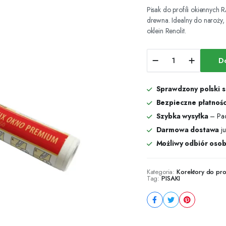
Pisak do profili okiennych 
drewna. Idealny do naroży,
oklein Renolit.
Pisak
D
do
profili
okiennych
Sprawdzony polski 
RAL
5005
Bezpieczne płatnośc
niebieski
Szybka wysyłka
– Pac
sygnałowy
Darmowa dostawa
ju
Renolit
503005
Możliwy odbiór osob
|
Kanten-
Fix
Kategoria:
Korektory do prof
Tag:
PISAKI
ilość