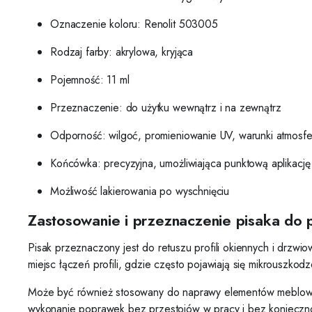
Oznaczenie koloru: Renolit 503005
Rodzaj farby: akrylowa, kryjąca
Pojemność: 11 ml
Przeznaczenie: do użytku wewnątrz i na zewnątrz
Odporność: wilgoć, promieniowanie UV, warunki atmosf
Końcówka: precyzyjna, umożliwiająca punktową aplikację
Możliwość lakierowania po wyschnięciu
Zastosowanie i przeznaczenie pisaka do 
Pisak przeznaczony jest do retuszu profili okiennych i drz
miejsc łączeń profili, gdzie często pojawiają się mikrouszkodz
Może być również stosowany do naprawy elementów meblowych
wykonanie poprawek bez przestojów w pracy i bez konieczno