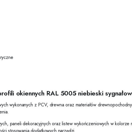
eryczne
profili okiennych RAL 5005 niebieski sygnało
wiowych wykonanych z PCV, drewna oraz materiałów drewnopochodnyc
enia.
, paneli dekoracyjnych oraz listew wykończeniowych w kolorze ni
ści stosowania dodatkowych narzędzi.