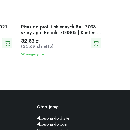
7021
Pisak do profili okiennych RAL 7038
szary agat Renolit 703805 | Kanten-
Fix
32,83
zł
(
26,69
zł
netto)
W magazynie
Oferujemy:
Akcesoria do drzwi
Akcesoria do okien