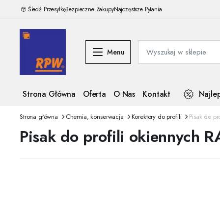
Śledź Przesyłkę
Bezpieczne Zakupy
Najczęstsze Pytania
Menu
Strona Główna
Oferta
O Nas
Kontakt
Najle
Strona główna
Chemia, konserwacja
Korektory do profili
Pisak do pr
Pisak do profili okiennych 