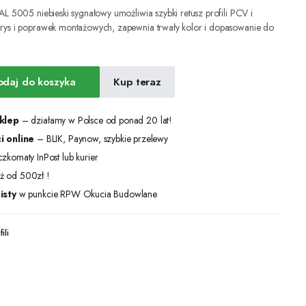
RAL 5005 niebieski sygnałowy umożliwia szybki retusz profili PCV i
 rys i poprawek montażowych, zapewnia trwały kolor i dopasowanie do
odaj do koszyka
Kup teraz
sklep
– działamy w Polsce od ponad 20 lat!
i online
– BLIK, Paynow, szybkie przelewy
zkomaty InPost lub kurier
ż od 500zł !
isty
w punkcie RPW Okucia Budowlane
ili