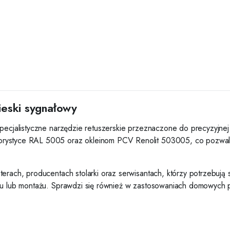
ieski sygnałowy
pecjalistyczne narzędzie retuszerskie przeznaczone do precyzyjnej 
rystyce RAL 5005 oraz okleinom PCV Renolit 503005, co pozwala 
terach, producentach stolarki oraz serwisantach, którzy potrzebuj
rtu lub montażu. Sprawdzi się również w zastosowaniach domowych