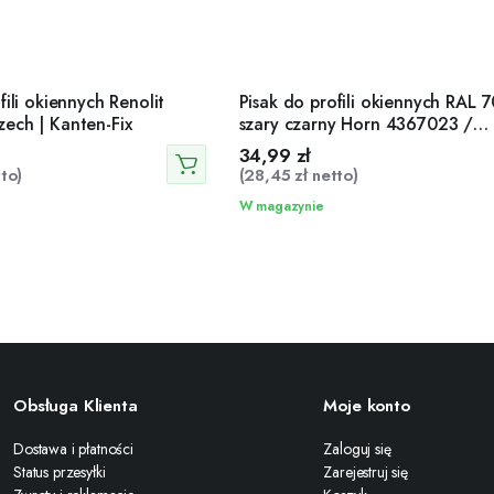
fili okiennych Renolit
Pisak do profili okiennych RAL 
ech | Kanten-Fix
szary czarny Horn 4367023 /
4265023 | Kanten-Fix
34,99
zł
to)
(
28,45
zł
netto)
W magazynie
Obsługa Klienta
Moje konto
Dostawa i płatności
Zaloguj się
Status przesyłki
Zarejestruj się