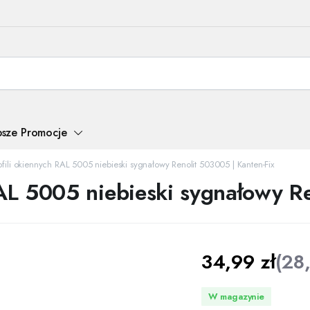
psze Promocje
ofili okiennych RAL 5005 niebieski sygnałowy Renolit 503005 | Kanten-Fix
RAL 5005 niebieski sygnałowy R
34,99
zł
(
28
W magazynie