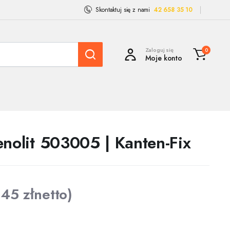
Skontaktuj się z nami
42 658 35 10
Zaloguj się
0
Moje konto
enolit 503005 | Kanten-Fix
,45
zł
netto)