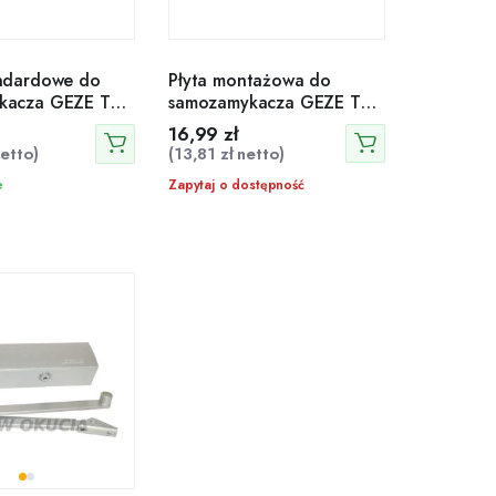
andardowe do
Płyta montażowa do
kacza GEZE TS
samozamykacza GEZE TS
 4000 brązowe
2000V
16,99
zł
etto)
(
13,81
zł
netto)
e
Zapytaj o dostępność