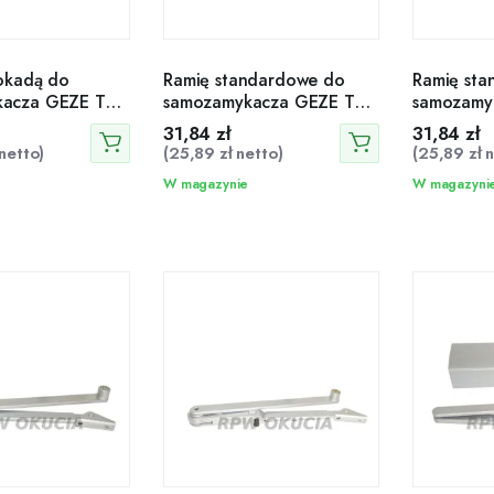
lokadą do
Ramię standardowe do
Ramię st
kacza GEZE TS
samozamykacza GEZE TS
samozamy
 4000 brązowe
2000 i TS 4000 białe
2000 i TS
31,84
zł
31,84
zł
netto)
(
25,89
zł
netto)
(
25,89
zł
n
W magazynie
W magazyni