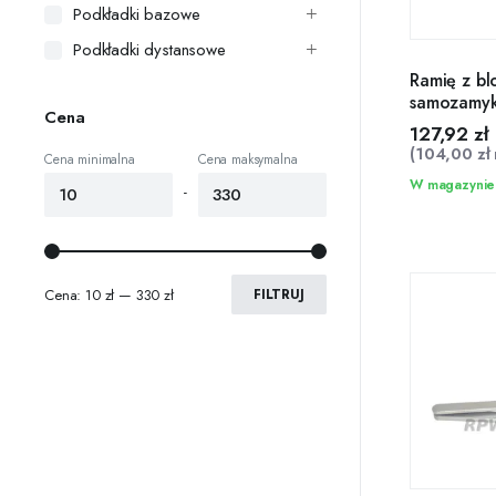
Podkładki bazowe
Podkładki dystansowe
Ramię z b
samozamy
Cena
2000 i TS
127,92
zł
(
104,00
zł
Cena minimalna
Cena maksymalna
W magazynie
-
Cena:
10 zł
—
330 zł
FILTRUJ