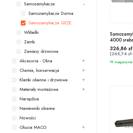
Samozamykacze
Samozamykacze Dorma
Samozamykacze GEZE
Wkładki
Samozamy
4000 sreb
Zamki
326,86
zł
Zawiasy drzwiowe
(
265,74
zł
Akcesoria - Okna
W magazynie
Chemia, konserwacja
Klamki okienne i drzwiowe
Materiały montażowe
Narzędzia
Nawiewniki okienne
Nowości
Okucia MACO