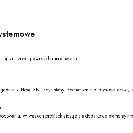
systemowe
 o ograniczonej powierzchni mocowania
 zgodnie z klasą EN. Zbyt słaby mechanizm nie domknie drzwi,
?
cowania. W wąskich profilach stosuje się dodatkowe elementy mont