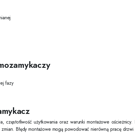
nianej
samozamykaczy
ej fazy
zamykacz
 częstotliwość użytkowania oraz warunki montażowe ościeżnicy. P
ych zmian. Błędy montażowe mogą powodować nierówną pracę drzwi 