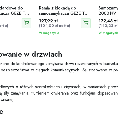
ndardowe do
Ramię z blokadą do
Samozamy
kacza GEZE TS
samozamykacza GEZE TS
2000 NV 
 4000 srebrne
2000 i TS 4000 srebrne
srebrny
127,92
zł
172,48
zł
tto)
(
104,00
zł
netto)
(
140,23
zł
W magazynie
W magazyni
owanie w drzwiach
ne do kontrolowanego zamykania drzwi rozwieranych w budynkach
i bezpieczeństwa w ciągach komunikacyjnych. Są stosowane w prod
ydłowych o różnych szerokościach i ciężarach, w wariantach prz
ą siły zamykania, tłumieniem otwierania oraz funkcjami dopaso
wnianej.
e