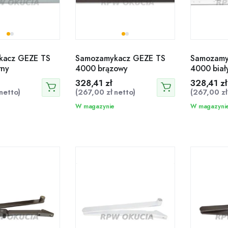
kacz GEZE TS
Samozamykacz GEZE TS
Samozamy
rny
4000 brązowy
4000 biał
328,41
zł
328,41
zł
netto)
(
267,00
zł
netto)
(
267,00
zł
W magazynie
W magazyni