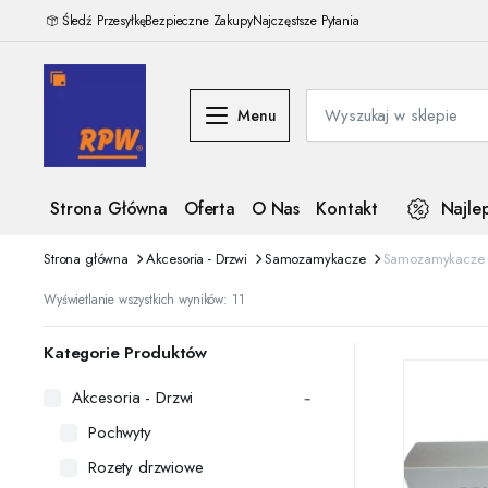
Śledź Przesyłkę
Bezpieczne Zakupy
Najczęstsze Pytania
Menu
Strona Główna
Oferta
O Nas
Kontakt
Najle
Strona główna
Akcesoria - Drzwi
Samozamykacze
Samozamykacze
Posortowane
Wyświetlanie wszystkich wyników: 11
według
najnowszych
Kategorie Produktów
Akcesoria - Drzwi
Pochwyty
Rozety drzwiowe