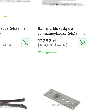
kacz GEZE TS
Ramię z blokadą do
y
samozamykacza GEZE TS
2000 i TS 4000 białe
127,92
zł
netto)
(
104,00
zł
netto)
e
W magazynie