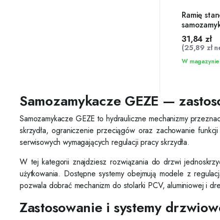
Ramię sta
samozamy
2000 i TS
31,84
zł
(
25,89
zł
ne
W magazynie
Samozamykacze GEZE — zastos
Samozamykacze GEZE to hydrauliczne mechanizmy przeznaczo
skrzydła, ograniczenie przeciągów oraz zachowanie funkcj
serwisowych wymagających regulacji pracy skrzydła.
W tej kategorii znajdziesz rozwiązania do drzwi jednoskrz
użytkowania. Dostępne systemy obejmują modele z regulacj
pozwala dobrać mechanizm do stolarki PCV, aluminiowej i dre
Zastosowanie i systemy drzwiow