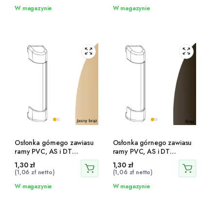
W magazynie
W magazynie
Osłonka górnego zawiasu
Osłonka górnego zawiasu
ramy PVC, AS i DT
ramy PVC, AS i DT
jasnobrązowa – 42097
brązowa – 42189
1,30
zł
1,30
zł
(
1,06
zł
netto)
(
1,06
zł
netto)
W magazynie
W magazynie