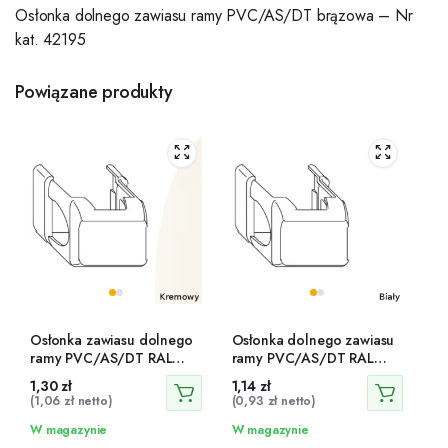
Osłonka dolnego zawiasu ramy PVC/AS/DT brązowa – Nr
kat. 42195
Powiązane produkty
Osłonka zawiasu dolnego
Osłonka dolnego zawiasu
ramy PVC/AS/DT RAL
ramy PVC/AS/DT RAL
9001 – 42207
9016 – 41742
1,30
zł
1,14
zł
(
1,06
zł
netto)
(
0,93
zł
netto)
W magazynie
W magazynie