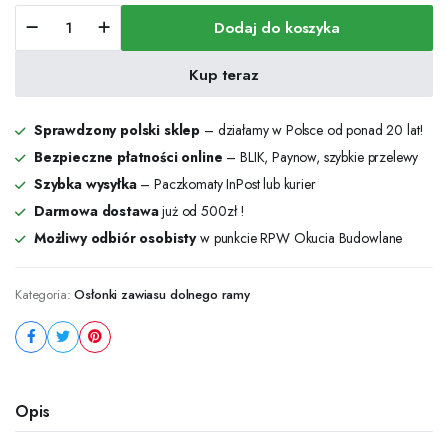
Osłonka
Dodaj do koszyka
dolnego
zawiasu
ramy
Kup teraz
PVC/AS/DT
brązowa
-
Sprawdzony polski sklep
– działamy w Polsce od ponad 20 lat!
42195
Bezpieczne płatności online
– BLIK, Paynow, szybkie przelewy
ilość
Szybka wysyłka
– Paczkomaty InPost lub kurier
Darmowa dostawa
już od 500zł !
Możliwy odbiór osobisty
w punkcie RPW Okucia Budowlane
Kategoria:
Osłonki zawiasu dolnego ramy
Opis