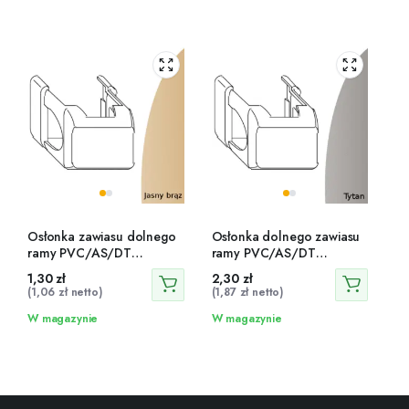
Osłonka zawiasu dolnego
Osłonka dolnego zawiasu
ramy PVC/AS/DT
ramy PVC/AS/DT
jasnobrązowa – 41762
tytanowa – 42048
1,30
zł
2,30
zł
(
1,06
zł
netto)
(
1,87
zł
netto)
W magazynie
W magazynie