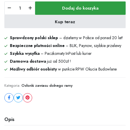
Osłonka
Dodaj do koszyka
dolnego
zawiasu
ramy
Kup teraz
PVC/AS/DT
RAL
9016
Sprawdzony polski sklep
– działamy w Polsce od ponad 20 lat!
-
Bezpieczne płatności online
– BLIK, Paynow, szybkie przelewy
41742
Szybka wysyłka
– Paczkomaty InPost lub kurier
ilość
Darmowa dostawa
już od 500zł !
Możliwy odbiór osobisty
w punkcie RPW Okucia Budowlane
Kategoria:
Osłonki zawiasu dolnego ramy
Opis