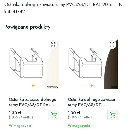
Osłonka dolnego zawiasu ramy PVC/AS/DT RAL 9016 – Nr
kat. 41742
Powiązane produkty
Osłonka zawiasu dolnego
Osłonka dolnego zawiasu
ramy PVC/AS/DT RAL
ramy PVC/AS/DT
9001 – 42207
brązowa – 42195
1,30
zł
1,30
zł
(
1,06
zł
netto)
(
1,06
zł
netto)
W magazynie
W magazynie