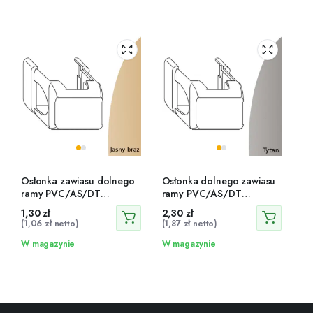
Osłonka zawiasu dolnego
Osłonka dolnego zawiasu
ramy PVC/AS/DT
ramy PVC/AS/DT
jasnobrązowa – 41762
tytanowa – 42048
1,30
zł
2,30
zł
(
1,06
zł
netto)
(
1,87
zł
netto)
W magazynie
W magazynie