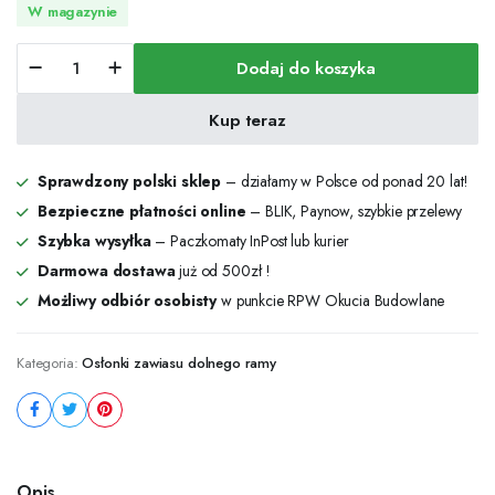
W magazynie
Osłonka
Dodaj do koszyka
zawiasu
dolnego
ramy
Kup teraz
PVC/AS/DT
jasnobrązowa
-
Sprawdzony polski sklep
– działamy w Polsce od ponad 20 lat!
41762
Bezpieczne płatności online
– BLIK, Paynow, szybkie przelewy
ilość
Szybka wysyłka
– Paczkomaty InPost lub kurier
Darmowa dostawa
już od 500zł !
Możliwy odbiór osobisty
w punkcie RPW Okucia Budowlane
Kategoria:
Osłonki zawiasu dolnego ramy
Opis