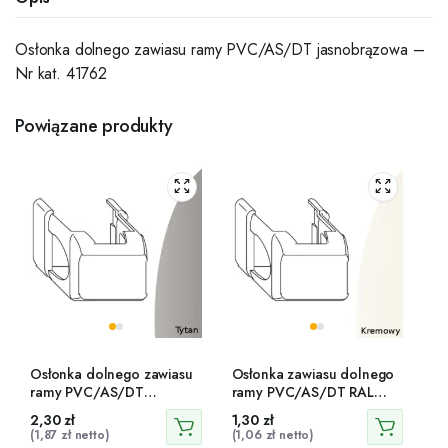
Osłonka dolnego zawiasu ramy PVC/AS/DT jasnobrązowa –
Nr kat. 41762
Powiązane produkty
Osłonka dolnego zawiasu
Osłonka zawiasu dolnego
ramy PVC/AS/DT
ramy PVC/AS/DT RAL
tytanowa – 42048
9001 – 42207
2,30
zł
1,30
zł
(
1,87
zł
netto)
(
1,06
zł
netto)