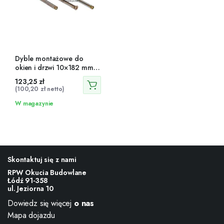
Dyble montażowe do
okien i drzwi 10×182 mm
100 szt.
123,25
zł
(
100,20
zł
netto)
W magazynie
Skontaktuj się z nami
RPW Okucia Budowlane
Łódź 91-358
ul. Jeziorna 10
Dowiedz się więcej
o nas
Mapa dojazdu