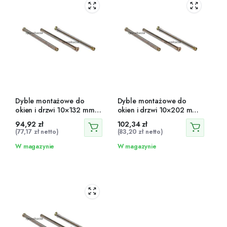
Dyble montażowe do
Dyble montażowe do
okien i drzwi 10×132 mm
okien i drzwi 10×202 mm
100 szt.
100 szt.
94,92
zł
102,34
zł
(
77,17
zł
netto)
(
83,20
zł
netto)
W magazynie
W magazynie