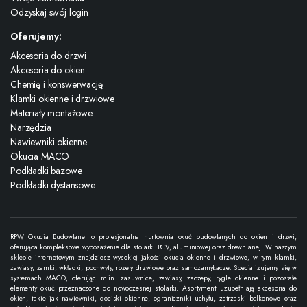
Odzyskaj swój login
Oferujemy:
Akcesoria do drzwi
Akcesoria do okien
Chemię i konswerwację
Klamki okienne i drzwiowe
Materiały montażowe
Narzędzia
Nawiewniki okienne
Okucia MACO
Podkładki bazowe
Podkładki dystansowe
RPW Okucia Budowlane to profesjonalna hurtownia okuć budowlanych do okien i drzwi,
oferująca kompleksowe wyposażenie dla stolarki PCV, aluminiowej oraz drewnianej. W naszym
sklepie internetowym znajdziesz wysokiej jakości okucia okienne i drzwiowe, w tym klamki,
zawiasy, zamki, wkładki, pochwyty, rozety drzwiowe oraz samozamykacze. Specjalizujemy się w
systemach MACO, oferując m.in. zasuwnice, zawiasy, zaczepy, rygle okienne i pozostałe
elementy okuć przeznaczone do nowoczesnej stolarki. Asortyment uzupełniają akcesoria do
okien, takie jak nawiewniki, dociski okienne, ograniczniki uchyłu, zatrzaski balkonowe oraz