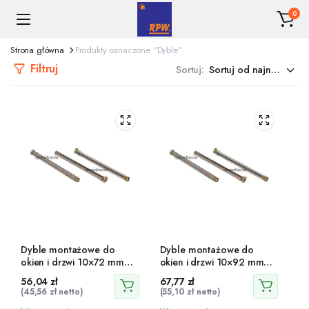
0
Strona główna
Produkty oznaczone “Dyble”
Filtruj
Sortuj:
Dyble montażowe do
Dyble montażowe do
okien i drzwi 10×72 mm
okien i drzwi 10×92 mm
100 szt.
100 szt.
56,04
zł
67,77
zł
(
45,56
zł
netto)
(
55,10
zł
netto)